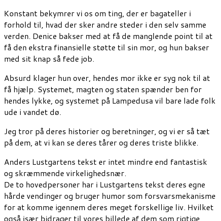
Konstant bekymrer vi os om ting, der er bagateller i
forhold til, hvad der sker andre steder i den selv samme
verden. Denice bakser med at få de manglende point til at
få den ekstra finansielle støtte til sin mor, og hun bakser
med sit knap så fede job.
Absurd klager hun over, hendes mor ikke er syg nok til at
få hjælp. Systemet, magten og staten spænder ben for
hendes lykke, og systemet på Lampedusa vil bare lade folk
ude i vandet dø.
Jeg tror på deres historier og beretninger, og vi er så tæt
på dem, at vi kan se deres tårer og deres triste blikke.
Anders Lustgartens tekst er intet mindre end fantastisk
og skræmmende virkelighedsnær.
De to hovedpersoner har i Lustgartens tekst deres egne
hårde vendinger og bruger humor som forsvarsmekanisme
for at komme igennem deres meget forskellige liv. Hvilket
også især bidrager til vores billede af dem som rigtige