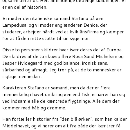
også en del af os. Helt almindelige dødelige skabninger. Vi
er en del af historien.
Vi møder den italienske sømand Stefano på øen
Lampedusa, og vi møder englænderen Denice, der
studerer, arbejder hårdt ved et kviklånsfirma og kæmper
for at få den rette støtte til sin syge mor.
Disse to personer skildrer hver især deres del af Europa.
De skildres af de to skuespillere Rosa Sand Michelsen og
Jesper Hyldegaard med god balance, ironisk sans,
sårbarhed og afmagt. Jeg tror på, at de to mennesker er
rigtige mennesker.
Karakteren Stefano er sømand, men da der er flere
menneskelig i havet omkring øen end fisk, ernærer han sig
ved indsamle alle de kæntrede flygtninge. Alle dem der
kommer med håb og drømme.
Han fortæller historier fra ”den blå ørken”, som han kalder
Middelhavet, og vi hører om alt fra både der kæntrer få