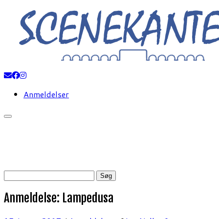
Fortsæt
til
indhold
Anmeldelser
Søg
efter:
Anmeldelse: Lampedusa