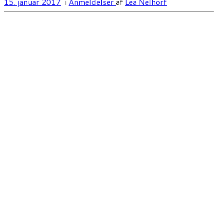
15. januar 2017
i
Anmeldelser
af
Lea Nelhorf