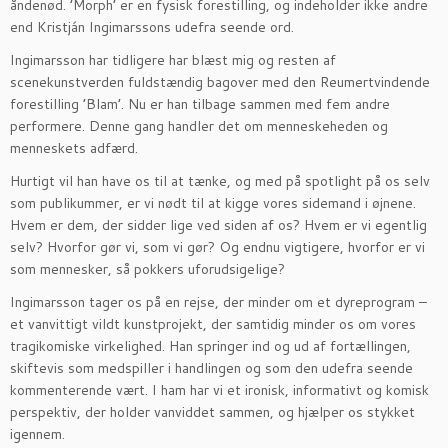
åndenød. ’Morph’ er en fysisk forestilling, og indeholder ikke andre
end Kristján Ingimarssons udefra seende ord.
Ingimarsson har tidligere har blæst mig og resten af
scenekunstverden fuldstændig bagover med den Reumertvindende
forestilling ’Blam’. Nu er han tilbage sammen med fem andre
performere. Denne gang handler det om menneskeheden og
menneskets adfærd.
Hurtigt vil han have os til at tænke, og med på spotlight på os selv
som publikummer, er vi nødt til at kigge vores sidemand i øjnene.
Hvem er dem, der sidder lige ved siden af os? Hvem er vi egentlig
selv? Hvorfor gør vi, som vi gør? Og endnu vigtigere, hvorfor er vi
som mennesker, så pokkers uforudsigelige?
Ingimarsson tager os på en rejse, der minder om et dyreprogram –
et vanvittigt vildt kunstprojekt, der samtidig minder os om vores
tragikomiske virkelighed. Han springer ind og ud af fortællingen,
skiftevis som medspiller i handlingen og som den udefra seende
kommenterende vært. I ham har vi et ironisk, informativt og komisk
perspektiv, der holder vanviddet sammen, og hjælper os stykket
igennem.