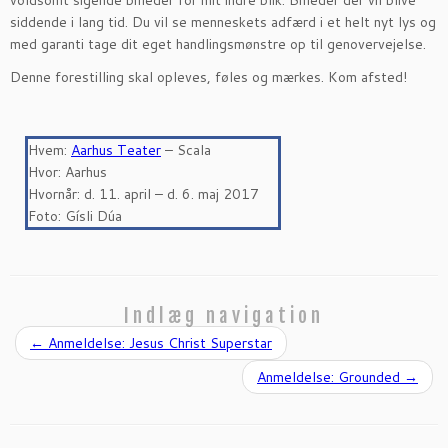
voldsomt sigende billeder for mit indre blik. Billeder der vil blive
siddende i lang tid. Du vil se menneskets adfærd i et helt nyt lys og
med garanti tage dit eget handlingsmønstre op til genovervejelse.
Denne forestilling skal opleves, føles og mærkes. Kom afsted!
Hvem:
Aarhus Teater
– Scala
Hvor: Aarhus
Hvornår: d. 11. april – d. 6. maj 2017
Foto: Gísli Dúa
Indlæg navigation
←
Anmeldelse: Jesus Christ Superstar
Anmeldelse: Grounded
→