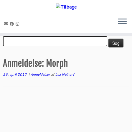
Fortsæt
Søg
til
efter:
indhold
Anmeldelse: Morph
26. april 2017
i
Anmeldelser
af
Lea Nelhorf