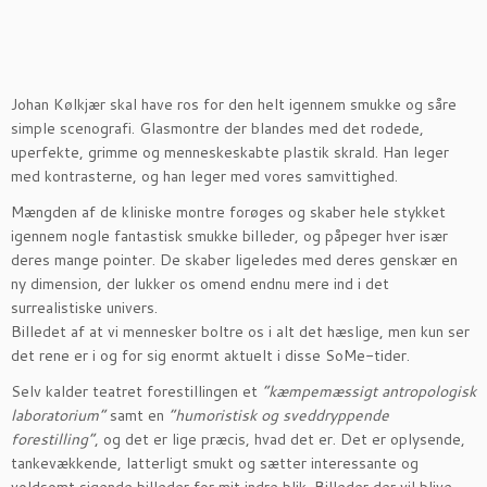
Johan Kølkjær skal have ros for den helt igennem smukke og såre
simple scenografi. Glasmontre der blandes med det rodede,
uperfekte, grimme og menneskeskabte plastik skrald. Han leger
med kontrasterne, og han leger med vores samvittighed.
Mængden af de kliniske montre forøges og skaber hele stykket
igennem nogle fantastisk smukke billeder, og påpeger hver især
deres mange pointer. De skaber ligeledes med deres genskær en
ny dimension, der lukker os omend endnu mere ind i det
surrealistiske univers.
Billedet af at vi mennesker boltre os i alt det hæslige, men kun ser
det rene er i og for sig enormt aktuelt i disse SoMe-tider.
Selv kalder teatret forestillingen et
”kæmpemæssigt antropologisk
laboratorium”
samt en
”humoristisk og sveddryppende
forestilling”
, og det er lige præcis, hvad det er. Det er oplysende,
tankevækkende, latterligt smukt og sætter interessante og