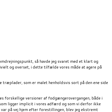
r omdrejningspunkt, så havde jeg svaret med et klart og
elt og overset, i dette tilfælde vores måde at agere på
ge træplader, som er malet henholdsvis sort på den ene side
bygges forskellige versioner af fodgængerovergangen, både i
som ligger implicit i vores adfærd og som vi derfor ikke
ar på vej hjem efter forestillingen, blev jeg ekstremt