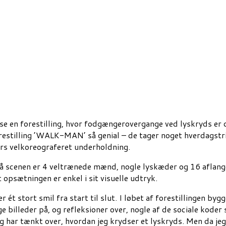
 at se en forestilling, hvor fodgængerovergange ved lyskryds e
stilling ’WALK-MAN’ så genial – de tager noget hverdagstrivi
ers velkoreograferet underholdning.
r på scenen er 4 veltrænede mænd, nogle lyskæder og 16 aflan
t opsætningen er enkel i sit visuelle udtryk.
 er ét stort smil fra start til slut. I løbet af forestillingen 
billeder på, og refleksioner over, nogle af de sociale koder 
 har tænkt over, hvordan jeg krydser et lyskryds. Men da jeg v