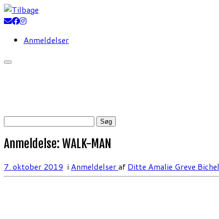
Fortsæt
til
indhold
Anmeldelser
Søg
efter:
Anmeldelse: WALK-MAN
7. oktober 2019
i
Anmeldelser
af
Ditte Amalie Greve Biche