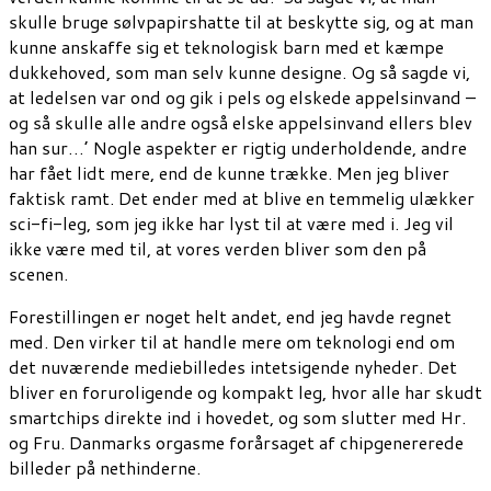
skulle bruge sølvpapirshatte til at beskytte sig, og at man
kunne anskaffe sig et teknologisk barn med et kæmpe
dukkehoved, som man selv kunne designe. Og så sagde vi,
at ledelsen var ond og gik i pels og elskede appelsinvand –
og så skulle alle andre også elske appelsinvand ellers blev
han sur…’ Nogle aspekter er rigtig underholdende, andre
har fået lidt mere, end de kunne trække. Men jeg bliver
faktisk ramt. Det ender med at blive en temmelig ulækker
sci-fi-leg, som jeg ikke har lyst til at være med i. Jeg vil
ikke være med til, at vores verden bliver som den på
scenen.
Forestillingen er noget helt andet, end jeg havde regnet
med. Den virker til at handle mere om teknologi end om
det nuværende mediebilledes intetsigende nyheder. Det
bliver en foruroligende og kompakt leg, hvor alle har skudt
smartchips direkte ind i hovedet, og som slutter med Hr.
og Fru. Danmarks orgasme forårsaget af chipgenererede
billeder på nethinderne.