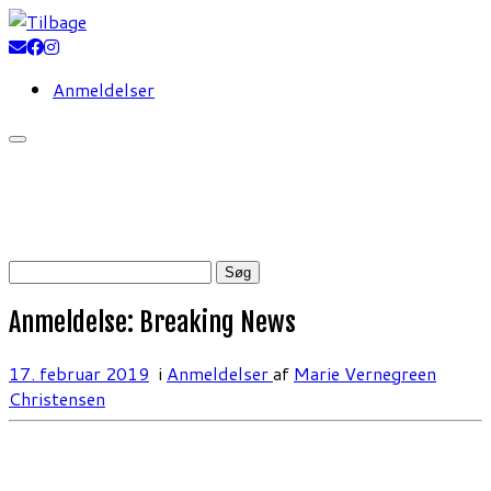
Fortsæt
til
indhold
Anmeldelser
Søg
efter:
Anmeldelse: Breaking News
17. februar 2019
i
Anmeldelser
af
Marie Vernegreen
Christensen