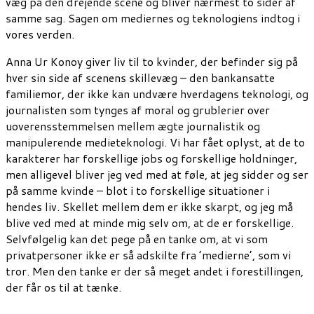
væg på den drejende scene og bliver nærmest to sider af
samme sag. Sagen om mediernes og teknologiens indtog i
vores verden.
Anna Ur Konoy giver liv til to kvinder, der befinder sig på
hver sin side af scenens skillevæg – den bankansatte
familiemor, der ikke kan undvære hverdagens teknologi, og
journalisten som tynges af moral og grublerier over
uoverensstemmelsen mellem ægte journalistik og
manipulerende medieteknologi. Vi har fået oplyst, at de to
karakterer har forskellige jobs og forskellige holdninger,
men alligevel bliver jeg ved med at føle, at jeg sidder og ser
på samme kvinde – blot i to forskellige situationer i
hendes liv. Skellet mellem dem er ikke skarpt, og jeg må
blive ved med at minde mig selv om, at de er forskellige.
Selvfølgelig kan det pege på en tanke om, at vi som
privatpersoner ikke er så adskilte fra ’medierne’, som vi
tror. Men den tanke er der så meget andet i forestillingen,
der får os til at tænke.