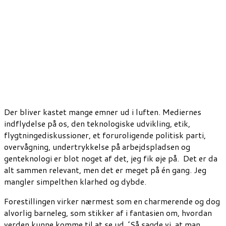
Der bliver kastet mange emner ud i luften. Mediernes
indflydelse på os, den teknologiske udvikling, etik,
flygtningediskussioner, et foruroligende politisk parti,
overvågning, undertrykkelse på arbejdspladsen og
genteknologi er blot noget af det, jeg fik øje på. Det er da
alt sammen relevant, men det er meget på én gang. Jeg
mangler simpelthen klarhed og dybde.
Forestillingen virker nærmest som en charmerende og dog
alvorlig barneleg, som stikker af i fantasien om, hvordan
verden kunne komme til at se ud. ’Så sagde vi, at man