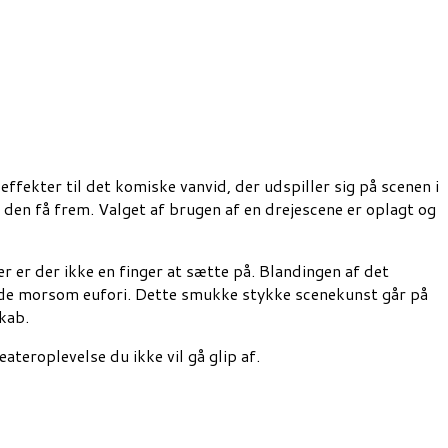
fekter til det komiske vanvid, der udspiller sig på scenen i
 den få frem. Valget af brugen af en drejescene er oplagt og
r er der ikke en finger at sætte på. Blandingen af det
ende morsom eufori. Dette smukke stykke scenekunst går på
kab.
teroplevelse du ikke vil gå glip af.