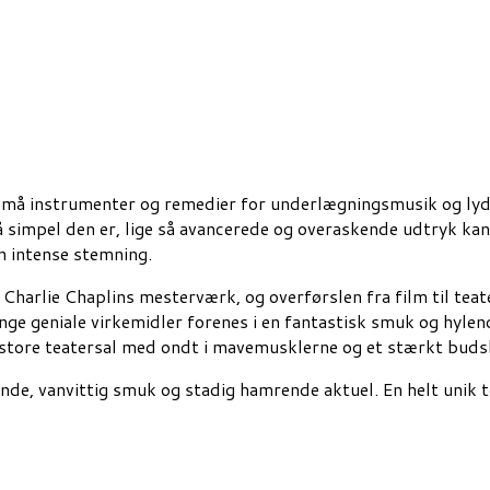
 små instrumenter og remedier for underlægningsmusik og lydef
å simpel den er, lige så avancerede og overaskende udtryk kan
en intense stemning.
harlie Chaplins mesterværk, og overførslen fra film til teate
nge geniale virkemidler forenes i en fantastisk smuk og hyl
den store teatersal med ondt i mavemusklerne og et stærkt buds
e, vanvittig smuk og stadig hamrende aktuel. En helt unik tea