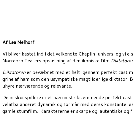
Af Lea Nelhorf
Vi bliver kastet ind i det velkendte Chaplin-univers, og vi els
Nørrebro Teaters opsætning af den ikoniske film
Diktatore
Diktatoren
er bevæbnet med et helt igennem perfekt cast med
grine af ham som den usympatiske magtliderlige diktator. B
uhyre nærværende og relevante.
De ni skuespillere er et nærmest skræmmende perfekt cast. 
velafbalanceret dynamik og formår med deres konstante løss
gamle stumfilm. Karaktererne er skarpe og autentiske og få