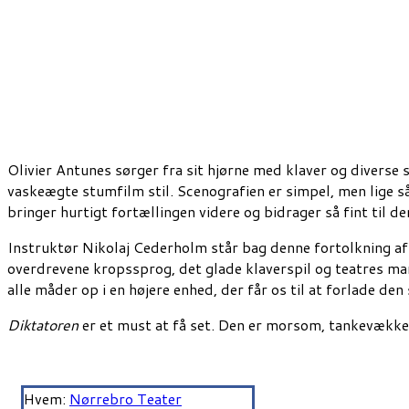
Olivier Antunes sørger fra sit hjørne med klaver og diverse
vaskeægte stumfilm stil. Scenografien er simpel, men lige s
bringer hurtigt fortællingen videre og bidrager så fint til d
Instruktør Nikolaj Cederholm står bag denne fortolkning af C
overdrevene kropssprog, det glade klaverspil og teatres ma
alle måder op i en højere enhed, der får os til at forlade 
Diktatoren
er et must at få set. Den er morsom, tankevækkend
Hvem:
Nørrebro Teater