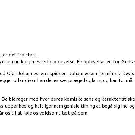
ker det fra start.
n
er en unik og mesterlig oplevelse. En oplevelse jeg for Guds 
 Olaf Johannessen i spidsen. Johannessen formår skiftevis a
egge roller giver han deres særprægede glans, og han formår
De bidrager med hver deres komiske sans og karakteristiske 
luppenhed og helt igennem geniale timing at begå sig ind og 
r os til at føle os voldsomt tæt på dem.