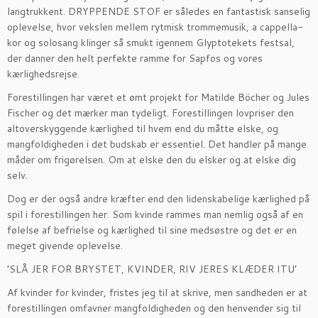
langtrukkent. DRYPPENDE STOF er således en fantastisk sanselig
oplevelse, hvor vekslen mellem rytmisk trommemusik, a cappella-
kor og solosang klinger så smukt igennem Glyptotekets festsal,
der danner den helt perfekte ramme for Sapfos og vores
kærlighedsrejse.
Forestillingen har været et ømt projekt for Matilde Böcher og Jules
Fischer og det mærker man tydeligt. Forestillingen lovpriser den
altoverskyggende kærlighed til hvem end du måtte elske, og
mangfoldigheden i det budskab er essentiel. Det handler på mange
måder om frigørelsen. Om at elske den du elsker og at elske dig
selv.
Dog er der også andre kræfter end den lidenskabelige kærlighed på
spil i forestillingen her. Som kvinde rammes man nemlig også af en
følelse af befrielse og kærlighed til sine medsøstre og det er en
meget givende oplevelse.
’SLÅ JER FOR BRYSTET, KVINDER, RIV JERES KLÆDER ITU’
Af kvinder for kvinder, fristes jeg til at skrive, men sandheden er at
forestillingen omfavner mangfoldigheden og den henvender sig til