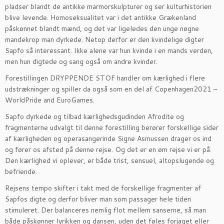
pladser blandt de antikke marmorskulpturer og ser kulturhistorien
blive levende. Homoseksualitet var i det antikke Grækenland
påskønnet blandt mænd, og det var ligeledes den unge nøgne
mandekrop man dyrkede. Netop derfor er den kvindelige digter
Sapfo så interessant. Ikke alene var hun kvinde i en mands verden,
men hun digtede og sang også om andre kvinder.
Forestillingen DRYPPENDE STOF handler om kærlighed i flere
udstrækninger og spiller da også som en del af Copenhagen2021 –
WorldPride and EuroGames.
Sapfo dyrkede og tilbad kærlighedsgudinden Afrodite og
fragmenterne udvalgt til denne forestilling berører forskellige sider
af kærligheden og operasangerinde Signe Asmussen drager os ind
og fører os afsted på denne rejse. Og det er en øm rejse vi er på.
Den kærlighed vi oplever, er både trist, sensuel, altopslugende og
befriende.
Rejsens tempo skifter i takt med de forskellige fragmenter af
Sapfos digte og derfor bliver man som passager hele tiden
stimuleret. Der balanceres nemlig flot mellem sanserne, så man
både påskønner lyrikken og dansen, uden det føles forjaget eller