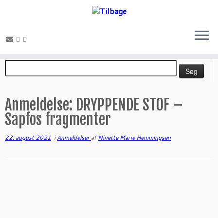
Fortsæt
Søg
til
efter:
indhold
Anmeldelse: DRYPPENDE STOF –
Sapfos fragmenter
22. august 2021
i
Anmeldelser
af
Ninette Marie Hemmingsen