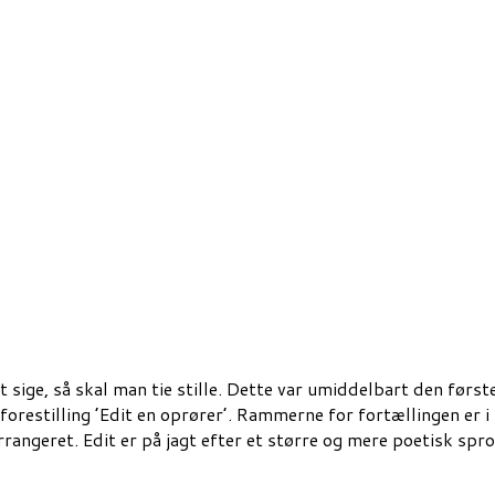
t sige, så skal man tie stille. Dette var umiddelbart den førs
estilling ’Edit en oprører’. Rammerne for fortællingen er i si
rrangeret. Edit er på jagt efter et større og mere poetisk s