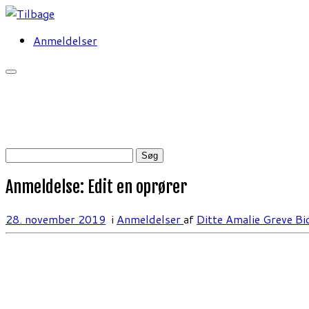
Fortsæt
til
Anmeldelser
indhold
Søg
efter:
Anmeldelse: Edit en oprører
28. november 2019
i
Anmeldelser
af
Ditte Amalie Greve Bi