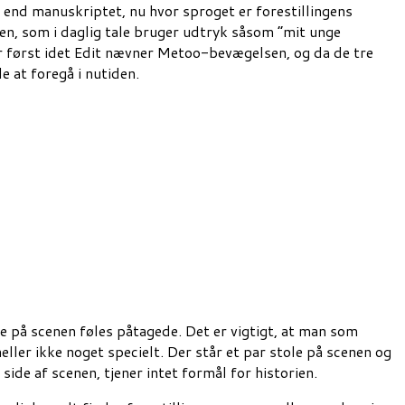
ed end manuskriptet, nu hvor sproget er forestillingens
gen, som i daglig tale bruger udtryk såsom ”mit unge
er først idet Edit nævner Metoo-bevægelsen, og da de tre
e at foregå i nutiden.
e på scenen føles påtagede. Det er vigtigt, at man som
ller ikke noget specielt. Der står et par stole på scenen og
ide af scenen, tjener intet formål for historien.