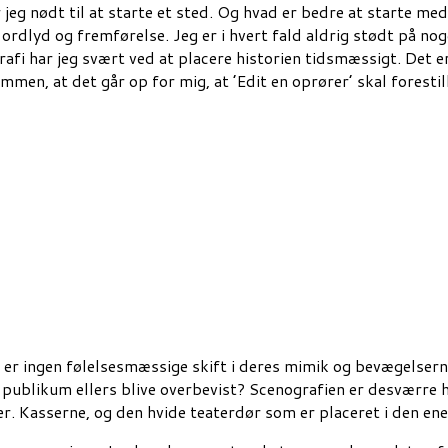
r jeg nødt til at starte et sted. Og hvad er bedre at starte m
 ordlyd og fremførelse. Jeg er i hvert fald aldrig stødt på no
afi har jeg svært ved at placere historien tidsmæssigt. Det 
en, at det går op for mig, at ’Edit en oprører’ skal forestill
 er ingen følelsesmæssige skift i deres mimik og bevægelsern
 publikum ellers blive overbevist? Scenografien er desværre he
. Kasserne, og den hvide teaterdør som er placeret i den ene s