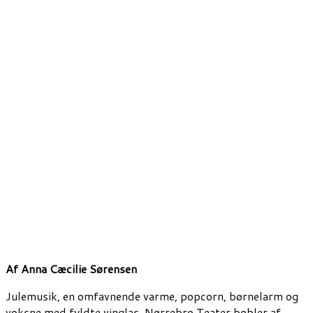
Af Anna Cæcilie Sørensen
Julemusik, en omfavnende varme, popcorn, børnelarm og
voksne med fyldte vinglas. Nørrebro Teater bobler af