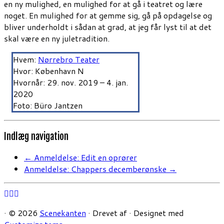
en ny mulighed, en mulighed for at gå i teatret og lære
noget. En mulighed for at gemme sig, gå på opdagelse og
bliver underholdt i sådan at grad, at jeg får lyst til at det
skal være en ny juletradition.
Hvem:
Nørrebro Teater
Hvor: København N
Hvornår: 29. nov. 2019 – 4. jan.
2020
Foto: Büro Jantzen
Indlæg navigation
←
Anmeldelse: Edit en oprører
Anmeldelse: Chappers decemberønske
→
·
© 2026
Scenekanten
·
Drevet af
·
Designet med