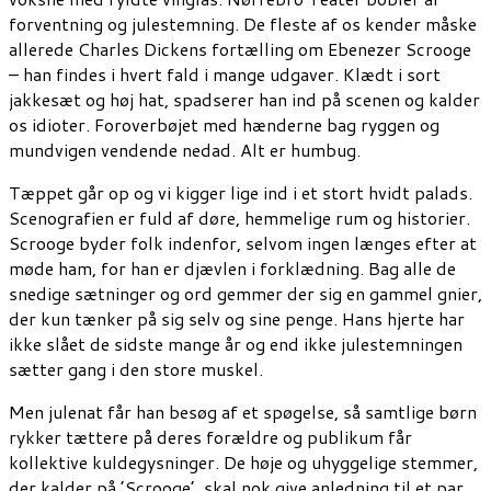
forventning og julestemning. De fleste af os kender måske
allerede Charles Dickens fortælling om Ebenezer Scrooge
– han findes i hvert fald i mange udgaver. Klædt i sort
jakkesæt og høj hat, spadserer han ind på scenen og kalder
os idioter. Foroverbøjet med hænderne bag ryggen og
mundvigen vendende nedad. Alt er humbug.
Tæppet går op og vi kigger lige ind i et stort hvidt palads.
Scenografien er fuld af døre, hemmelige rum og historier.
Scrooge byder folk indenfor, selvom ingen længes efter at
møde ham, for han er djævlen i forklædning. Bag alle de
snedige sætninger og ord gemmer der sig en gammel gnier,
der kun tænker på sig selv og sine penge. Hans hjerte har
ikke slået de sidste mange år og end ikke julestemningen
sætter gang i den store muskel.
Men julenat får han besøg af et spøgelse, så samtlige børn
rykker tættere på deres forældre og publikum får
kollektive kuldegysninger. De høje og uhyggelige stemmer,
der kalder på ’Scrooge’, skal nok give anledning til et par