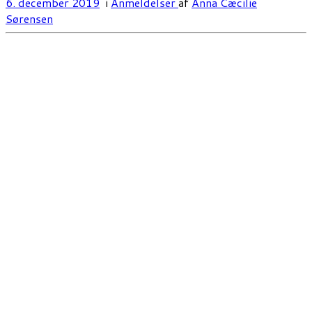
6. december 2019
i
Anmeldelser
af
Anna Cæcilie
Sørensen