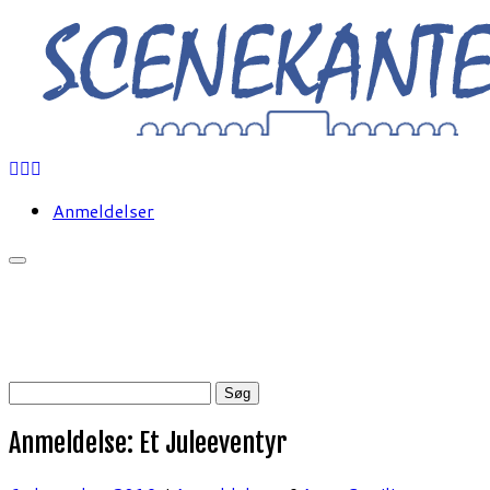
Fortsæt
til
indhold
Anmeldelser
Søg
efter:
Anmeldelse: Et Juleeventyr