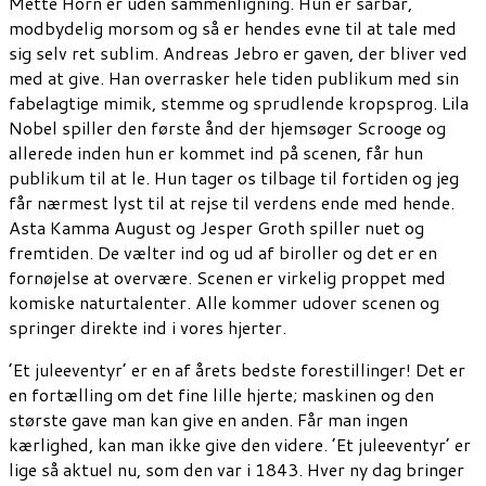
Mette Horn er uden sammenligning. Hun er sårbar,
modbydelig morsom og så er hendes evne til at tale med
sig selv ret sublim. Andreas Jebro er gaven, der bliver ved
med at give. Han overrasker hele tiden publikum med sin
fabelagtige mimik, stemme og sprudlende kropsprog. Lila
Nobel spiller den første ånd der hjemsøger Scrooge og
allerede inden hun er kommet ind på scenen, får hun
publikum til at le. Hun tager os tilbage til fortiden og jeg
får nærmest lyst til at rejse til verdens ende med hende.
Asta Kamma August og Jesper Groth spiller nuet og
fremtiden. De vælter ind og ud af biroller og det er en
fornøjelse at overvære. Scenen er virkelig proppet med
komiske naturtalenter. Alle kommer udover scenen og
springer direkte ind i vores hjerter.
’Et juleeventyr’ er en af årets bedste forestillinger! Det er
en fortælling om det fine lille hjerte; maskinen og den
største gave man kan give en anden. Får man ingen
kærlighed, kan man ikke give den videre. ’Et juleeventyr’ er
lige så aktuel nu, som den var i 1843. Hver ny dag bringer