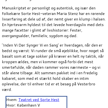
Manuskriptet er personligt og autentisk, og især den
folkekære Sorte Hest-veteran Maria Stenz har en rørende
livserfaring at dele ud af, der nemt giver en klump i halsen.
En hjertevarm hyldest til det levede hverdagsliv med dets
mange facetter i glimt af livshistorier: Fester,
overgangsalder, familieliv, sygdom og død.
’Inden Vi Dør Synger Vi en Sang’ er hverdagen, når den er
bedst og værst: Vi runder de små øjeblikke, hvor noget så
basalt som at tage sokker på kræver en helt ny taktik, når
kroppen ældes, men vi kommer også forbi det mest
smertefulde, når døden rammer vores nærmeste – og vi
står alene tilbage. Alt sammen pakket ind i en fredelig
kabaret, som med et stærkt hold skaber en intim
oplevelse, der til enhver tid er et besøg på Vesterbro
værd.
Hvem:
Teatret ved Sorte Hest
Hvor: København V