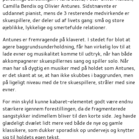
Camilla Bendix og Olivier Antunes. Sidstnævnte er
uddannet pianist, mens de 3 resterende medvirkende er
skuespillere, der deler ud af livets gang: små og store
øjeblikke, lykkelige og smertefulde relationer.
Antunes er fremragende på klaveret. I stedet for blot at
agere baggrundsunderholdning, får han virkelig lov til at
lade evner og musikalitet komme til udtryk, når han både
akkompagnerer skuespillernes sang og spiller solo. Når
man har så dygtig en musiker med på holdet som Antunes,
er det skønt at se, at han ikke skubbes i baggrunden, men
på ligeligt niveau med de tre skuespillere, stråler med sine
evner.
For min skyld kunne kabaret-elementet godt være endnu
stærkere igennem forestillingen, da de fragmenterede
sangstykker indimellem bliver til den korte side. Jeg havde
glædeligt dvælet lidt mere ved både de nye og gamle
klassikere, som dukker sporadisk op undervejs og knytter
sig til holdets egen tekst.