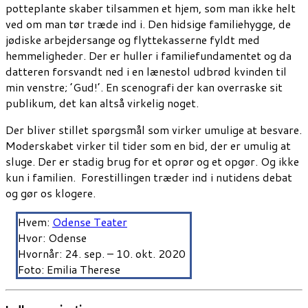
potteplante skaber tilsammen et hjem
,
som man ikke helt
ved om man tør træde ind i. Den hidsige familiehygge
,
de
jødiske arbejdersange
og flyttekasserne fyldt med
hemmeligheder.
Der er huller i familiefundamentet og da
datteren for
svandt
ned i en lænestol udbr
ød
kvinden til
min venstre
;
’Gud!’. En scenografi der kan overraske sit
publikum, det kan altså virkelig noget.
Der bliver stillet spørgsmål som virker umulige at besvare.
Moderskabet virker til tider som en bid, der er umulig at
sluge.
Der er stadig brug for et oprør og et opgør. Og ikke
kun i familie
n
.
Forestillingen træder ind i nutidens debat
og gør os klogere
.
Hvem:
Odense Teater
Hvor: Odense
Hvornår: 24. sep. – 10. okt. 2020
Foto: Emilia Therese