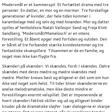
Modersmål er et kammerspil. Et fortættet drama med tre
personer. En datter, en mor og en mormor.
Tre forskellige
generationer af kvinder, der hele tiden kommer i
karambolage med sig selv og med hinanden. Mor og datter
spilles af henholdsvis Natali Vallespir Sand og Freja Klint
Sandberg.
’Modersmål/
Mamelosch
’ er en intens
forestilling. Et åbent opgør med fortiden og nutiden. Den
er båret af tre forbandet stærke kvindestemmer og tre
fantastiske skuespillere
. Tilsammen er de en familie, og
noget man ikke kan flygte fra.
Skænderi på skænderi. Vi skændes, fordi I skændes. Døtre
skændes med deres mødre og mødre skændes med
mødre.
Mother
knows
best
og alligevel er det som om hun
ikke ved noget som helst.
Til tider bliver skænderierne en
anelse melodramatiske, men ikke desto mindre er
forestillingen enormt velspillet. Det er imponerende at
hver
t
skænderi faktisk skiller sig ud og alligevel
binder
knude
r
på
de
dramatiske sløjfer.
Især dialogerne er skarpe
og intense.
Det er især intenst, når skuespillerne træder