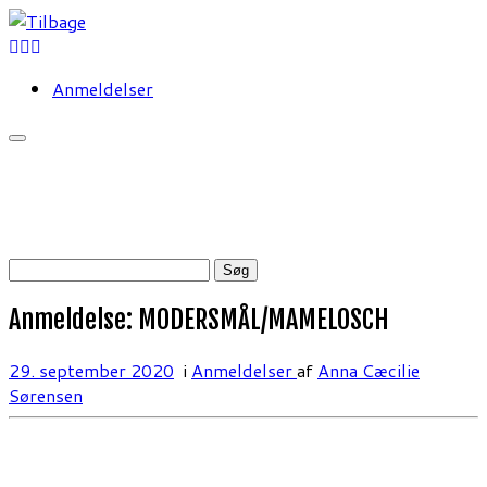
Fortsæt
til
indhold
Anmeldelser
Søg
efter:
Anmeldelse: MODERSMÅL/MAMELOSCH
29. september 2020
i
Anmeldelser
af
Anna Cæcilie
Sørensen