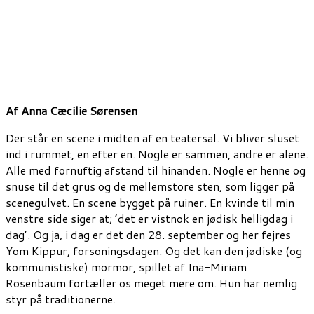
Af Anna Cæcilie Sørensen
Der står en scene i midten af en teatersal. Vi bliver sluset
ind i rummet, en efter en. Nogle er sammen, andre er alene.
Alle med fornuftig afstand til hinanden. Nogle er henne og
snuse til det grus og de mellemstore sten
,
som ligger på
scenegulvet. En scene bygget på ruiner. En kvinde til min
venstre side siger at; ’det
er vistnok
en jødisk helligdag i
dag’.
Og ja, i
dag
er det den 28. september og her fejres
Yom
Kippur
, forsoningsdagen.
Og det kan den jødiske (og
kommunistiske) mormor, spillet af Ina-Miriam
Rosenbaum fortæller os meget mere om. Hun har nemlig
styr på traditionerne.