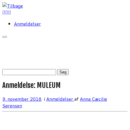
Fortsæt
til
indhold
Anmeldelser
Søg
efter:
Anmeldelse: MULEUM
9. november 2018
i
Anmeldelser
af
Anna Cæcilie
Sørensen