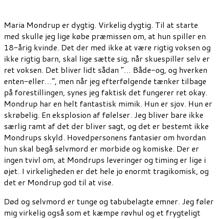
Maria Mondrup er dygtig. Virkelig dygtig. Til at starte
med skulle jeg lige købe præmissen om, at hun spiller en
18-årig kvinde. Det der med ikke at være rigtig voksen og
ikke rigtig barn, skal lige sætte sig, når skuespiller selv er
ret voksen. Det bliver lidt sådan ”… Både-og, og hverken
enten-eller…”, men når jeg efterfølgende tænker tilbage
på forestillingen, synes jeg faktisk det fungerer ret okay.
Mondrup har en helt fantastisk mimik. Hun er sjov. Hun er
skrøbelig. En eksplosion af følelser. Jeg bliver bare ikke
særlig ramt af det der bliver sagt, og det er bestemt ikke
Mondrups skyld. Hovedpersonens fantasier om hvordan
hun skal begå selvmord er morbide og komiske. Der er
ingen tvivl om, at Mondrups leveringer og timing er lige i
øjet. I virkeligheden er det hele jo enormt tragikomisk, og
det er Mondrup god til at vise.
Død og selvmord er tunge og tabubelagte emner. Jeg føler
mig virkelig også som et kæmpe røvhul og et frygteligt