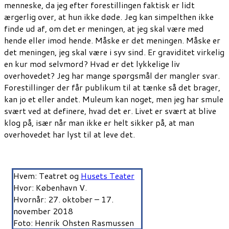
menneske, da jeg efter forestillingen faktisk er lidt
ærgerlig over, at hun ikke døde. Jeg kan simpelthen ikke
finde ud af, om det er meningen, at jeg skal være med
hende eller imod hende. Måske er det meningen. Måske er
det meningen, jeg skal være i syv sind. Er graviditet virkelig
en kur mod selvmord? Hvad er det lykkelige liv
overhovedet? Jeg har mange spørgsmål der mangler svar.
Forestillinger der får publikum til at tænke så det brager,
kan jo et eller andet. Muleum kan noget, men jeg har smule
svært ved at definere, hvad det er. Livet er svært at blive
klog på, især når man ikke er helt sikker på, at man
overhovedet har lyst til at leve det.
Hvem: Teatret og
Husets Teater
Hvor: København V.
Hvornår: 27. oktober – 17.
november 2018
Foto: Henrik Ohsten Rasmussen