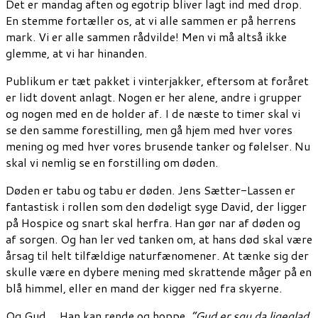
Det er mandag aften og egotrip bliver lagt ind med drop.
En stemme fortæller os, at vi alle sammen er på herrens
mark. Vi er alle sammen rådvilde! Men vi må altså ikke
glemme, at vi har hinanden.
Publikum er tæt pakket i vinterjakker, eftersom at foråret
er lidt dovent anlagt. Nogen er her alene, andre i grupper
og nogen med en de holder af. I de næste to timer skal vi
se den samme forestilling, men gå hjem med hver vores
mening og med hver vores brusende tanker og følelser. Nu
skal vi nemlig se en forstilling om døden.
Døden er tabu og tabu er døden. Jens Sætter-Lassen er
fantastisk i rollen som den dødeligt syge David, der ligger
på Hospice og snart skal herfra. Han gør nar af døden og
af sorgen. Og han ler ved tanken om, at hans død skal være
årsag til helt tilfældige naturfænomener. At tænke sig der
skulle være en dybere mening med skrattende måger på en
blå himmel, eller en mand der kigger ned fra skyerne.
Og Gud… Han kan rende og hoppe.
“Gud er sgu da ligeglad