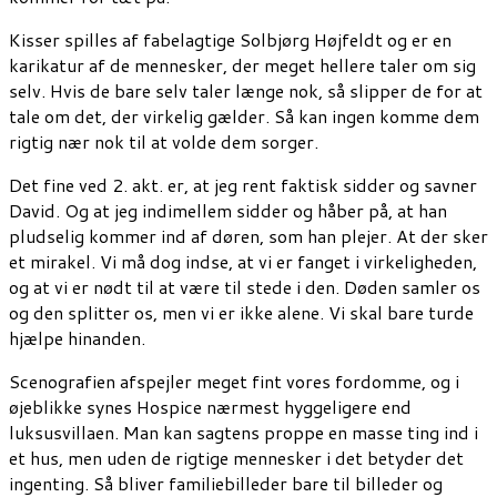
Kisser spilles af fabelagtige Solbjørg Højfeldt og er en
karikatur af de mennesker, der meget hellere taler om sig
selv. Hvis de bare selv taler længe nok, så slipper de for at
tale om det, der virkelig gælder. Så kan ingen komme dem
rigtig nær nok til at volde dem sorger.
Det fine ved 2. akt. er, at jeg rent faktisk sidder og savner
David. Og at jeg indimellem sidder og håber på, at han
pludselig kommer ind af døren, som han plejer. At der sker
et mirakel. Vi må dog indse, at vi er fanget i virkeligheden,
og at vi er nødt til at være til stede i den. Døden samler os
og den splitter os, men vi er ikke alene. Vi skal bare turde
hjælpe hinanden.
Scenografien afspejler meget fint vores fordomme, og i
øjeblikke synes Hospice nærmest hyggeligere end
luksusvillaen. Man kan sagtens proppe en masse ting ind i
et hus, men uden de rigtige mennesker i det betyder det
ingenting. Så bliver familiebilleder bare til billeder og