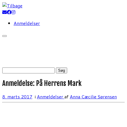
Fortsæt
til
indhold
Anmeldelser
Søg
efter:
Anmeldelse: På Herrens Mark
8. marts 2017
i
Anmeldelser
af
Anna Cæcilie Sørensen