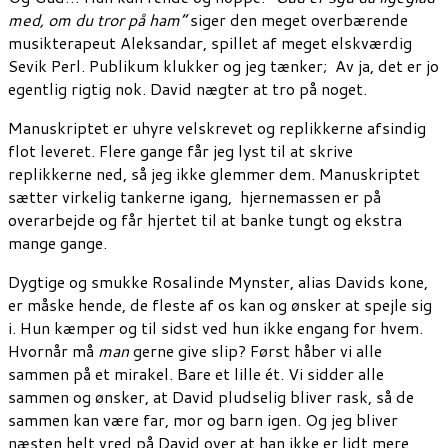
med, om du tror på ham”
siger den meget overbærende
musikterapeut Aleksandar, spillet af meget elskværdig
Sevik Perl. Publikum klukker og jeg tænker; Av ja, det er jo
egentlig rigtig nok. David nægter at tro på noget.
Manuskriptet er uhyre velskrevet og replikkerne afsindig
flot leveret. Flere gange får jeg lyst til at skrive
replikkerne ned, så jeg ikke glemmer dem. Manuskriptet
sætter virkelig tankerne igang, hjernemassen er på
overarbejde og får hjertet til at banke tungt og ekstra
mange gange.
Dygtige og smukke Rosalinde Mynster, alias Davids kone,
er måske hende, de fleste af os kan og ønsker at spejle sig
i. Hun kæmper og til sidst ved hun ikke engang for hvem.
Hvornår må
man
gerne give slip? Først håber vi alle
sammen på et mirakel. Bare et lille ét. Vi sidder alle
sammen og ønsker, at David pludselig bliver rask, så de
sammen kan være far, mor og barn igen. Og jeg bliver
næsten helt vred på David over at han ikke er lidt mere