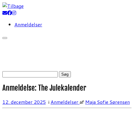
Fortsæt
til
indhold
Anmeldelser
Søg
efter:
Anmeldelse: The Julekalender
12. december 2025
i
Anmeldelser
af
Maja Sofie Sørensen