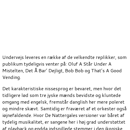
Undervejs leveres en række af de velkendte replikker, som
publikum tydeligvis venter på: Oluf A Står Under A
Mistelten, Det Å Bar’ Dejligt, Bob Bob og That’s A Good
Vending.
Det karakteristiske nissesprog er bevaret, men hvor det
tidligere lød som tre jyske mænds bevidste og kluntede
omgang med engelsk, fremstår danglish her mere poleret
og mindre skævt. Samtidig er fraværet af et orkester også
iøjnefaldende. Hvor De Nattergales versioner var båret af
tydelig musikalitet, er sangene her i høj grad understøttet
af playback og endda indspillede stemmer i den ikoniske