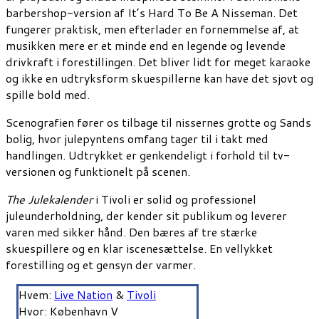
barbershop-version af It’s Hard To Be A Nisseman. Det
fungerer praktisk, men efterlader en fornemmelse af, at
musikken mere er et minde end en legende og levende
drivkraft i forestillingen. Det bliver lidt for meget karaoke
og ikke en udtryksform skuespillerne kan have det sjovt og
spille bold med.
Scenografien fører os tilbage til nissernes grotte og Sands
bolig, hvor julepyntens omfang tager til i takt med
handlingen. Udtrykket er genkendeligt i forhold til tv-
versionen og funktionelt på scenen.
The Julekalender
i Tivoli er solid og professionel
juleunderholdning, der kender sit publikum og leverer
varen med sikker hånd. Den bæres af tre stærke
skuespillere og en klar iscenesættelse. En vellykket
forestilling og et gensyn der varmer.
Hvem:
Live Nation
&
Tivoli
Hvor: København V