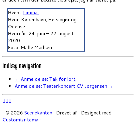
Hvem:
Liminal
Hvor: København, Helsingør og
Odense
Hvornår: 24. juni – 22. august
2020
Foto: Malle Madsen
Indlæg navigation
←
Anmeldelse: Tak for lort
Anmeldelse: Teaterkoncert CV Jørgensen
→
·
© 2026
Scenekanten
·
Drevet af
·
Designet med
Customizr tema
·