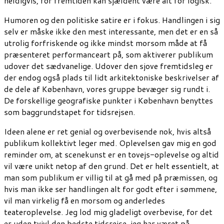
heldigvis, for fremtiden kan sjældent være alt for logisk.
Humoren og den politiske satire er i fokus. Handlingen i sig
selv er måske ikke den mest interessante, men det er en så
utrolig forfriskende og ikke mindst morsom måde at få
præsenteret performanceart på, som aktiverer publikum
udover det sædvanelige. Udover den sjove fremtidsleg er
der endog også plads til lidt arkitektoniske beskrivelser af
de dele af København, vores gruppe bevæger sig rundt i.
De forskellige geografiske punkter i København benyttes
som baggrundstapet for tidsrejsen.
Ideen alene er ret genial og overbevisende nok, hvis altså
publikum kollektivt leger med. Oplevelsen gav mig en god
reminder om, at scenekunst er en tovejs-oplevelse og altid
vil være unikt netop af den grund. Det er helt essentielt, at
man som publikum er villig til at gå med på præmissen, og
hvis man ikke ser handlingen alt for godt efter i sømmene,
vil man virkelig få en morsom og anderledes
teateroplevelse. Jeg lod mig gladeligt overbevise, for det
er uden tvivl den bedste tidsrejse, jeg har været på.