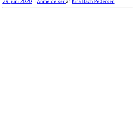
29. juni 2020
i
Anmeldelser
af
Kira Bach Pedersen