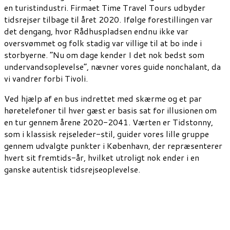
en turistindustri. Firmaet Time Travel Tours udbyder
tidsrejser tilbage til året 2020. Ifølge forestillingen var
det dengang, hvor Rådhuspladsen endnu ikke var
oversvømmet og folk stadig var villige til at bo inde i
storbyerne. ”Nu om dage kender I det nok bedst som
undervandsoplevelse”, nævner vores guide nonchalant, da
vi vandrer forbi Tivoli.
Ved hjælp af en bus indrettet med skærme og et par
høretelefoner til hver gæst er basis sat for illusionen om
en tur gennem årene 2020-2041. Værten er Tidstonny,
som i klassisk rejseleder-stil, guider vores lille gruppe
gennem udvalgte punkter i København, der repræsenterer
hvert sit fremtids-år, hvilket utroligt nok ender i en
ganske autentisk tidsrejseoplevelse.