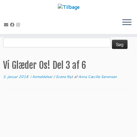
Fortsæt
Søg
til
efter:
indhold
Vi Glæder Os! Del 3 af 6
3. januar 2018
i
Anmeldelser
/
Scene Nyt
af
Anna Cæcilie Sørensen