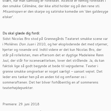
svært, når man samtidig er forelsket. Alceste er nemlig forelsket i
den smukke Célimène, der ikke altid holder sig på den rene sti.
Misantropen
er den skarpe og satiriske komedie om ‘den galdesyge
elsker’.
Du skal glæde dig fordi:
Sidst Nicolas Bro stod på Grønnegårds Teateret smukke scene var
i Molières
Don Juan
i 2010, og her eksploderede det med stjerner,
hjerter og rosende ord. Indtil videre er det kun Nicolas Bro, der
står på rollelisten, men eftersom det er dygtige Madeleine Rønn
Juul, der står for iscenesættelsen, lover det strålende. Ja, du kan
faktisk lige så godt begynde at bede til vejrguderne. Teater i
grønne smukke omgivelser er noget særligt – uanset vejret. Det
leder ens tanker hen på en anden tid og omfavner os i
sommeraftenen. Det her bliver forhåbentlig en af sommerens
teaterhøjdepunkter.
Premiere: 29. juni 2018