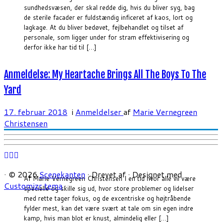
sundhedsvæsen, der skal redde dig, hvis du bliver syg, bag
de sterile facader er fuldstændig inficeret af kaos, lort og
lagkage. At du bliver bedøvet, fejlbehandlet og tilset af
personale, som ligger under for stram effektivisering og
derfor ikke har tid til […]
Anmeldelse: My Heartache Brings All The Boys To The
Yard
17. februar 2018
i
Anmeldelser
af
Marie Vernegreen
Christensen
·
© 2026
Scenekanten
·
Drevet af
·
Designet med
Af Marie Vernegreen Christensen I en tid hvor alle vil være
Customizr tema
·
specielle og skille sig ud, hvor store problemer og lidelser
med rette tager fokus, og de excentriske og højtråbende
fylder mest, kan det være svært at tale om sin egen indre
kamp, hvis man blot er knust, almindelig eller […]