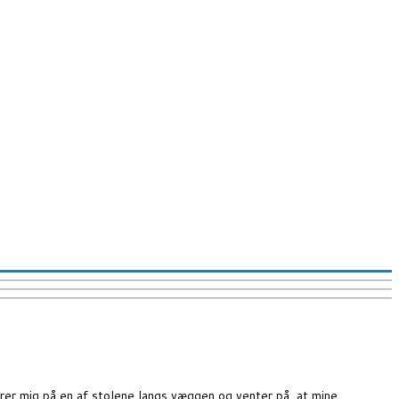
rer mig på en af stolene langs væggen og venter på, at mine