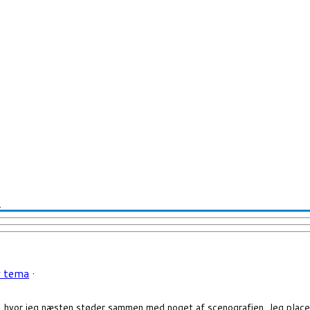
l
 tema
·
le, hvor jeg næsten støder sammen med noget af scenografien. Jeg place