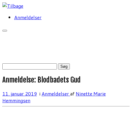
Fortsæt
til
Anmeldelser
indhold
Søg
efter:
Anmeldelse: Blodbadets Gud
11. januar 2019
i
Anmeldelser
af
Ninette Marie
Hemmingsen