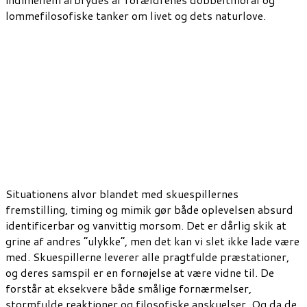
lommefilosofiske tanker om livet og dets naturlove.
Situationens alvor blandet med skuespillernes
fremstilling, timing og mimik gør både oplevelsen absurd
identificerbar og vanvittig morsom. Det er dårlig skik at
grine af andres ”ulykke”, men det kan vi slet ikke lade være
med. Skuespillerne leverer alle pragtfulde præstationer,
og deres samspil er en fornøjelse at være vidne til. De
forstår at eksekvere både smålige fornærmelser,
stormfulde reaktioner og filosofiske anskuelser. Og da de