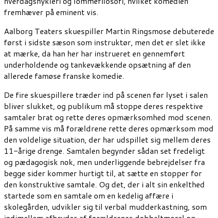
hverdagshykleri og lommefilosofi, hvilket komedien
fremhæver på eminent vis.
Aalborg Teaters skuespiller Martin Ringsmose debuterede
først i sidste sæson som instruktør, men det er slet ikke
at mærke, da han her har instrueret en gennemført
underholdende og tankevækkende opsætning af den
allerede famøse franske komedie.
De fire skuespillere træder ind på scenen før lyset i salen
bliver slukket, og publikum må stoppe deres respektive
samtaler brat og rette deres opmærksomhed mod scenen.
På samme vis må forældrene rette deres opmærksom mod
den voldelige situation, der har udspillet sig mellem deres
11-årige drenge. Samtalen begynder sådan set fredeligt
og pædagogisk nok, men underliggende bebrejdelser fra
begge sider kommer hurtigt til, at sætte en stopper for
den konstruktive samtale. Og det, der i alt sin enkelthed
startede som en samtale om en kedelig affære i
skolegården, udvikler sig til verbal mudderkastning, som
indimellem afbrydes af forældrenes dobbeltmoral og