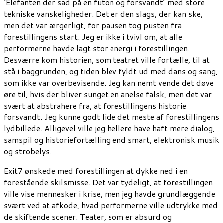
‘Elefanten der sad på en futon og forsvandt’ med store
tekniske vanskeligheder. Det er den slags, der kan ske,
men det var ærgerligt, for pausen tog pusten fra
forestillingens start. Jeg er ikke i tvivl om, at alle
performerne havde lagt stor energi i forestillingen.
Desværre kom historien, som teatret ville fortælle, til at
stå i baggrunden, og tiden blev fyldt ud med dans og sang,
som ikke var overbevisende. Jeg kan nemt vende det døve
øre til, hvis der bliver sunget en anelse falsk, men det var
svært at abstrahere fra, at forestillingens historie
forsvandt. Jeg kunne godt lide det meste af forestillingens
lydbillede. Alligevel ville jeg hellere have haft mere dialog,
samspil og historiefortælling end smart, elektronisk musik
og strobelys.
Exit7 ønskede med forestillingen at dykke ned i en
forestående skilsmisse. Det var tydeligt, at forestillingen
ville vise mennesker i krise, men jeg havde grundlæggende
svært ved at afkode, hvad performerne ville udtrykke med
de skiftende scener. Teater, som er absurd og