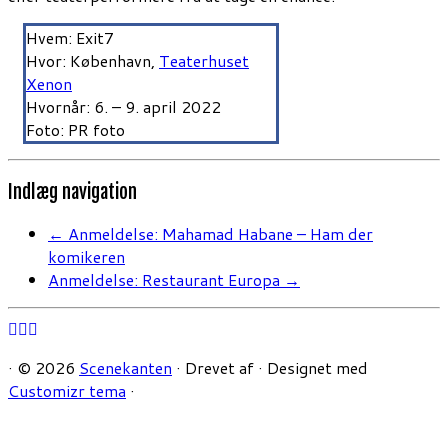
Hvem: Exit7
Hvor: København,
Teaterhuset
Xenon
Hvornår: 6. – 9. april 2022
Foto: PR foto
Indlæg navigation
←
Anmeldelse: Mahamad Habane – Ham der
komikeren
Anmeldelse: Restaurant Europa
→
·
© 2026
Scenekanten
·
Drevet af
·
Designet med
Customizr tema
·