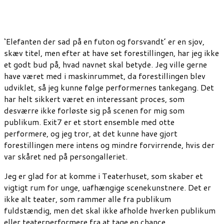
‘Elefanten der sad på en futon og forsvandt’ er en sjov,
skæv titel, men efter at have set forestillingen, har jeg ikke
et godt bud på, hvad navnet skal betyde. Jeg ville gerne
have været med i maskinrummet, da forestillingen blev
udviklet, så jeg kunne følge performernes tankegang. Det
har helt sikkert været en interessant proces, som
desværre ikke forløste sig på scenen for mig som
publikum. Exit7 er et stort ensemble med otte
performere, og jeg tror, at det kunne have gjort
forestillingen mere intens og mindre forvirrende, hvis der
var skåret ned på persongalleriet.
Jeg er glad for at komme i Teaterhuset, som skaber et
vigtigt rum for unge, uafhængige scenekunstnere. Det er
ikke alt teater, som rammer alle fra publikum
fuldstændig, men det skal ikke afholde hverken publikum
eller teaterperformere fra at tage en chance.