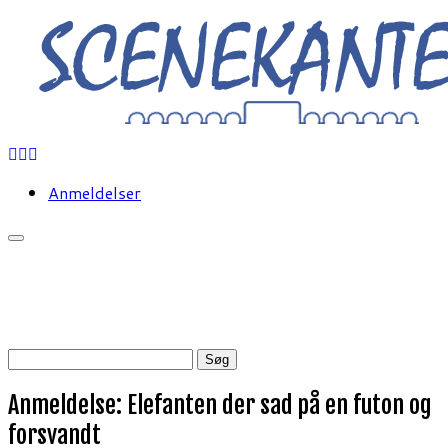
Fortsæt
til
indhold
Anmeldelser
Søg
efter:
Anmeldelse: Elefanten der sad på en futon og
forsvandt