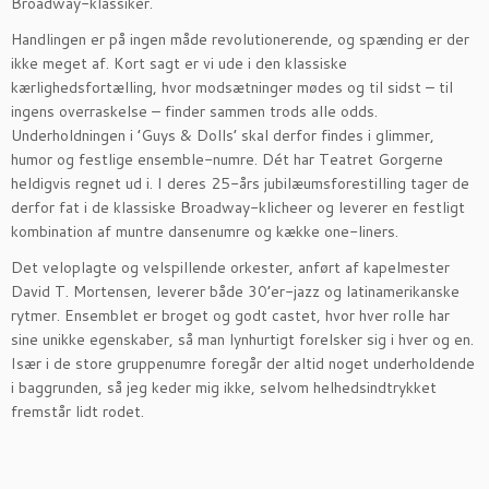
Broadway-klassiker.
Handlingen er på ingen måde revolutionerende, og spænding er der
ikke meget af. Kort sagt er vi ude i den klassiske
kærlighedsfortælling, hvor modsætninger mødes og til sidst – til
ingens overraskelse – finder sammen trods alle odds.
Underholdningen i ’Guys & Dolls’ skal derfor findes i glimmer,
humor og festlige ensemble-numre. Dét har Teatret Gorgerne
heldigvis regnet ud i. I deres 25-års jubilæumsforestilling tager de
derfor fat i de klassiske Broadway-klicheer og leverer en festligt
kombination af muntre dansenumre og kække one-liners.
Det veloplagte og velspillende orkester, anført af kapelmester
David T. Mortensen, leverer både 30’er-jazz og latinamerikanske
rytmer. Ensemblet er broget og godt castet, hvor hver rolle har
sine unikke egenskaber, så man lynhurtigt forelsker sig i hver og en.
Især i de store gruppenumre foregår der altid noget underholdende
i baggrunden, så jeg keder mig ikke, selvom helhedsindtrykket
fremstår lidt rodet.