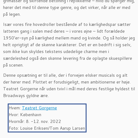
grimasser og skiftende betoning i replikkerne – hvid du spørger mig,
hører det med til denne type genre, og det virker, når alle er med
på legen.
Især vores fire hovedroller bestående af to kærlighedspar sætter
latteren gang i salen med deres – i vores øjne – lidt forældede
1950’er-syn på kærlighed mellem mand og kvinde. Og så holder jeg
helt oprigtigt af de skønne karakterer. Det er en bedrift i sig selv,
som ikke kun skyldes tekstens udødelige charme men i
særdeleshed også den skønne levering fra de oplagte skuespillere
på scenen.
Denne opsætning er til alle, der i forvejen elsker musicals og alt
der hører med. Plottet er forudsigeligt, men ambitionerne er høje.
Teatret Gorgerne når uden tvivl i mål med deres festlige hyldest til
Broadways gyldne ære.
Hvem:
Teatret Gorgerne
Hvor: København
Hvornår: 8. -12. nov. 2022
Foto: Louise Eriksen/Tom Aarup Larsen