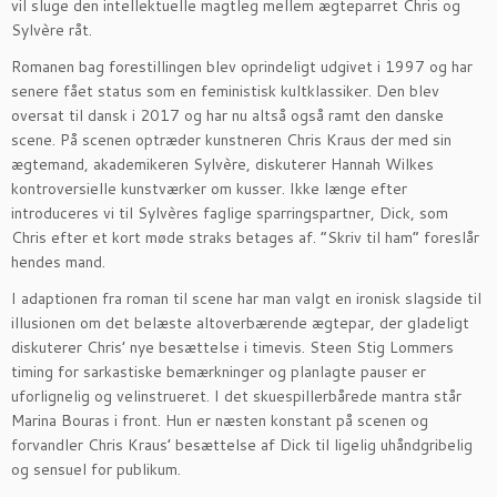
vil sluge den intellektuelle magtleg mellem ægteparret Chris og
Sylvère råt.
Romanen bag forestillingen blev oprindeligt udgivet i 1997 og har
senere fået status som en feministisk kultklassiker. Den blev
oversat til dansk i 2017 og har nu altså også ramt den danske
scene. På scenen optræder kunstneren Chris Kraus der med sin
ægtemand, akademikeren Sylvère, diskuterer Hannah Wilkes
kontroversielle kunstværker om kusser. Ikke længe efter
introduceres vi til Sylvères faglige sparringspartner, Dick, som
Chris efter et kort møde straks betages af. ”Skriv til ham” foreslår
hendes mand.
I adaptionen fra roman til scene har man valgt en ironisk slagside til
illusionen om det belæste altoverbærende ægtepar, der gladeligt
diskuterer Chris’ nye besættelse i timevis. Steen Stig Lommers
timing for sarkastiske bemærkninger og planlagte pauser er
uforlignelig og velinstrueret. I det skuespillerbårede mantra står
Marina Bouras i front. Hun er næsten konstant på scenen og
forvandler Chris Kraus’ besættelse af Dick til ligelig uhåndgribelig
og sensuel for publikum.