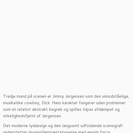
Tredje mand på scenen er Jimmy Jørgensen som den uimodståelige,
musikalske cowboy, Dick. Hans karakter fungerer uden problemer
som et relativt abstrakt begreb og spilles tilpas afdæmpet og
virkelighedsfjernt af Jørgensen.
Det moderne lyddesign og den langsomt udfoldende scenografi
understøtter skuespillerpræstationerne med enorm force.