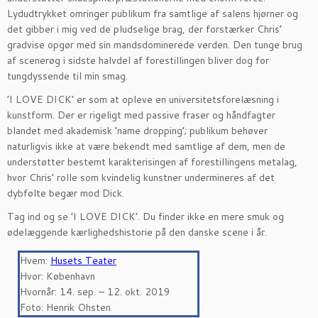
Lydudtrykket omringer publikum fra samtlige af salens hjørner og
det gibber i mig ved de pludselige brag, der forstærker Chris’
gradvise opgør med sin mandsdominerede verden. Den tunge brug
af scenerøg i sidste halvdel af forestillingen bliver dog for
tungdyssende til min smag.
’I LOVE DICK’ er som at opleve en universitetsforelæsning i
kunstform. Der er rigeligt med passive fraser og håndfagter
blandet med akademisk ’name dropping’; publikum behøver
naturligvis ikke at være bekendt med samtlige af dem, men de
understøtter bestemt karakterisingen af forestillingens metalag,
hvor Chris’ rolle som kvindelig kunstner undermineres af det
dybfølte begær mod Dick.
Tag ind og se ’I LOVE DICK’. Du finder ikke en mere smuk og
ødelæggende kærlighedshistorie på den danske scene i år.
Hvem:
Husets Teater
Hvor: København
Hvornår: 14. sep. – 12. okt. 2019
Foto: Henrik Ohsten