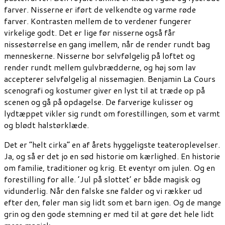
farver. Nisserne er iført de velkendte og varme røde
farver. Kontrasten mellem de to verdener fungerer
virkelige godt. Det er lige før nisserne også får
nissestørrelse en gang imellem, når de render rundt bag
menneskerne. Nisserne bor selvfølgelig på loftet og
render rundt mellem gulvbrædderne, og høj som lav
accepterer selvfølgelig al nissemagien. Benjamin La Cours
scenografi og kostumer giver en lyst til at træde op på
scenen og gå på opdagelse. De farverige kulisser og
lydtæppet vikler sig rundt om forestillingen, som et varmt
og blødt halstørklæde.
Det er ”helt cirka” en af årets hyggeligste teateroplevelser.
Ja, og så er det jo en sød historie om kærlighed. En historie
om familie, traditioner og krig. Et eventyr om julen. Og en
forestilling for alle. ’Jul på slottet’ er både magisk og
vidunderlig. Når den falske sne falder og vi rækker ud
efter den, føler man sig lidt som et barn igen. Og de mange
grin og den gode stemning er med til at gøre det hele lidt