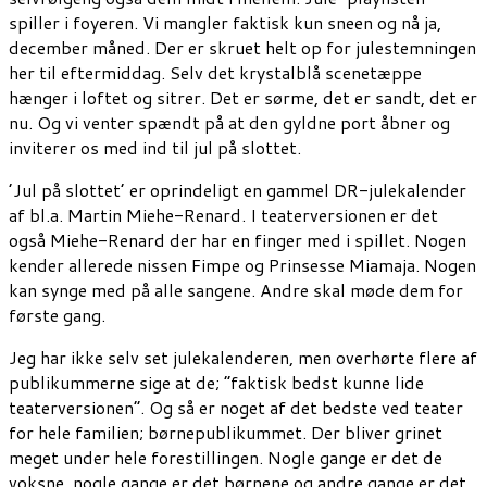
spiller i foyeren. Vi mangler faktisk kun sneen og nå ja,
december måned. Der er skruet helt op for julestemningen
her til eftermiddag. Selv det krystalblå scenetæppe
hænger i loftet og sitrer. Det er sørme, det er sandt, det er
nu. Og vi venter spændt på at den gyldne port åbner og
inviterer os med ind til
jul på slottet.
’Jul på slottet’ er oprindeligt en gammel DR-julekalender
af bl.a. Martin Miehe-Renard. I teaterversionen er det
også Miehe-Renard der har en finger med i spillet. Nogen
kender allerede nissen
Fimpe
og Prinsesse Miamaja. Nogen
kan synge med på alle sangene. Andre skal møde dem for
første gang.
Jeg
har ikke selv set julekalenderen, men overhørte flere af
publikummerne sige at de; ”faktisk bedst kunne lide
teaterversionen”. Og så er n
oget af det bedste ved teater
for hele familien
;
børnepublikummet. Der bliver grinet
meget under hele forestillingen. Nogle gange er det de
voksne, nogle gange er det børnene og andre gange er det