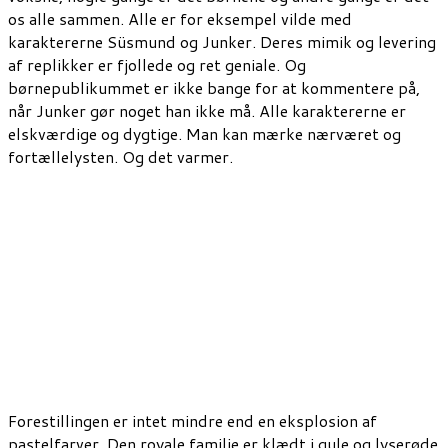
os alle sammen. Alle er for eksempel vilde med
karaktererne
Süsmund
og Junker. Deres mimik og levering
af replikker er fjollede og ret geniale.
Og
børnepublikummet er ikke bange for at kommentere på,
når Junker gør noget han ikke må. Alle karaktererne er
elskværdige og dygtige. Man kan mærke nærværet og
fortællelysten. Og det varmer.
Forestillingen er intet mindre end en eksplosion af
pastelfarver. Den royale familie er klædt i gule og lyserøde