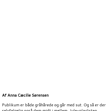
Af
Anna Cæcilie Sørensen
Publikum er både gråhårede og går med sut. Og så er der
selvfølgelig også dem midt i mellem. Jule-
playlisten