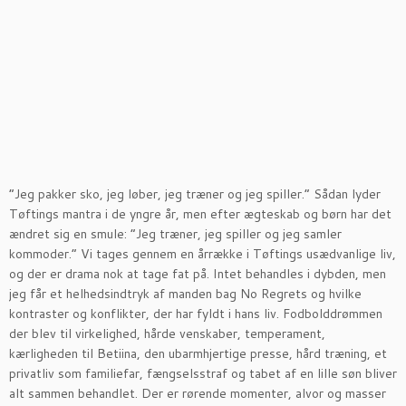
”Jeg pakker sko, jeg løber, jeg træner og jeg spiller.” Sådan lyder
Tøftings mantra i de yngre år, men efter ægteskab og børn har det
ændret sig en smule: ”Jeg træner, jeg spiller og jeg samler
kommoder.” Vi tages gennem en årrække i Tøftings usædvanlige liv,
og der er drama nok at tage fat på. Intet behandles i dybden, men
jeg får et helhedsindtryk af manden bag No Regrets og hvilke
kontraster og konflikter, der har fyldt i hans liv. Fodbolddrømmen
der blev til virkelighed, hårde venskaber, temperament,
kærligheden til Betiina, den ubarmhjertige presse, hård træning, et
privatliv som familiefar, fængselsstraf og tabet af en lille søn bliver
alt sammen behandlet. Der er rørende momenter, alvor og masser