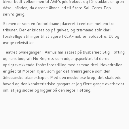
bliver budt velkommen til AGF’s julefrokost og får stukket en grøn
dåse i hånden, da dørene åbnes ind til Store Sal. Ceres Top
selvfølgelig.
Scenen er som en fodboldbane placeret i centrum mellem tre
tribuner. Der er kridtet op på gulvet, og træmænd står klar i
forskellige stillinger til at agere IKEA-møbler, voldsofre, DJ og
øvrige rekvisitter.
Teatret Svalegangen i Aarhus har satset på bysbarnet Stig Tøfting
og hans biografi No Regrets som udgangspunktet til deres
opsigtsvækkende forårsforestilling med samme titel. Hovedrollen
er gået til Morten Kjær, som gør det fremragende som den
århusianske plæneklipper. Med den muskuløse krop, det skaldede
hoved og den karakteristiske gangart er jeg flere gange overbevist
om, at jeg sidder og kigger på den ægte Tøfting.