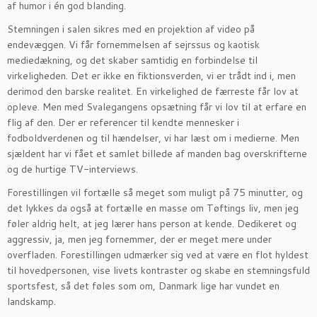
af humor i én god blanding.
Stemningen i salen sikres med en projektion af video på
endevæggen. Vi får fornemmelsen af sejrssus og kaotisk
mediedækning, og det skaber samtidig en forbindelse til
virkeligheden. Det er ikke en fiktionsverden, vi er trådt ind i, men
derimod den barske realitet. En virkelighed de færreste får lov at
opleve. Men med Svalegangens opsætning får vi lov til at erfare en
flig af den. Der er referencer til kendte mennesker i
fodboldverdenen og til hændelser, vi har læst om i medierne. Men
sjældent har vi fået et samlet billede af manden bag overskrifterne
og de hurtige TV-interviews.
Forestillingen vil fortælle så meget som muligt på 75 minutter, og
det lykkes da også at fortælle en masse om Tøftings liv, men jeg
føler aldrig helt, at jeg lærer hans person at kende. Dedikeret og
aggressiv, ja, men jeg fornemmer, der er meget mere under
overfladen. Forestillingen udmærker sig ved at være en flot hyldest
til hovedpersonen, vise livets kontraster og skabe en stemningsfuld
sportsfest, så det føles som om, Danmark lige har vundet en
landskamp.