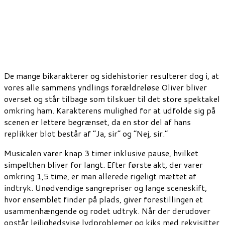
De mange bikarakterer og sidehistorier resulterer dog i, at
vores alle sammens yndlings forældreløse Oliver bliver
overset og står tilbage som tilskuer til det store spektakel
omkring ham. Karakterens mulighed for at udfolde sig på
scenen er lettere begrænset, da en stor del af hans
replikker blot består af ”Ja, sir” og ”Nej, sir.”
Musicalen varer knap 3 timer inklusive pause, hvilket
simpelthen bliver for langt. Efter første akt, der varer
omkring 1,5 time, er man allerede rigeligt mættet af
indtryk. Unødvendige sangrepriser og lange sceneskift,
hvor ensemblet finder på plads, giver forestillingen et
usammenhængende og rodet udtryk. Når der derudover
opstår lejlighedsvise lydproblemer og kiks med rekvisitter