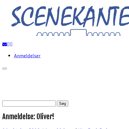
Fortsæt
til
indhold
Anmeldelser
Søg
efter:
Anmeldelse: Oliver!