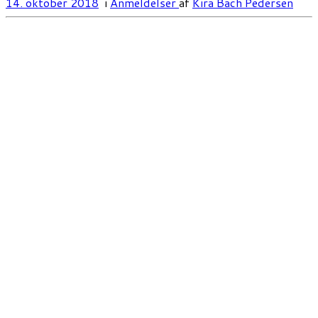
14. oktober 2018
i
Anmeldelser
af
Kira Bach Pedersen