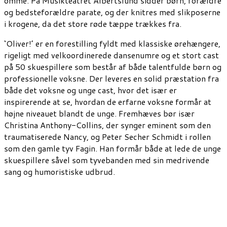
omme. På Musikteatret Albertslund sidder børn, forældre
og bedsteforældre parate, og der knitres med slikposerne
i krogene, da det store røde tæppe trækkes fra.
‘Oliver!’ er en forestilling fyldt med klassiske ørehængere,
rigeligt med velkoordinerede dansenumre og et stort cast
på 50 skuespillere som består af både talentfulde børn og
professionelle voksne. Der leveres en solid præstation fra
både det voksne og unge cast, hvor det især er
inspirerende at se, hvordan de erfarne voksne formår at
højne niveauet blandt de unge. Fremhæves bør især
Christina Anthony-Collins, der synger eminent som den
traumatiserede Nancy, og Peter Secher Schmidt i rollen
som den gamle tyv Fagin. Han formår både at lede de unge
skuespillere såvel som tyvebanden med sin medrivende
sang og humoristiske udbrud.