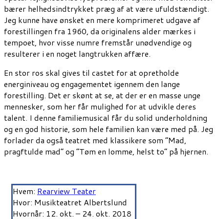
bærer helhedsindtrykket præg af at være ufuldstændigt.
Jeg kunne have ønsket en mere komprimeret udgave af
forestillingen fra 1960, da originalens alder mærkes i
tempoet, hvor visse numre fremstår unødvendige og
resulterer i en noget langtrukken affære.
En stor ros skal gives til castet for at opretholde
energiniveau og engagementet igennem den lange
forestilling. Det er skønt at se, at der er en masse unge
mennesker, som her får mulighed for at udvikle deres
talent. I denne familiemusical får du solid underholdning
og en god historie, som hele familien kan være med på. Jeg
forlader da også teatret med klassikere som ”Mad,
pragftulde mad” og ”Tøm en lomme, helst to” på hjernen.
Hvem:
Rearview Teater
Hvor: Musikteatret Albertslund
Hvornår: 12. okt. – 24. okt. 2018