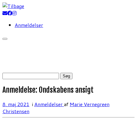
Fortsæt
til
indhold
Anmeldelser
Søg
efter:
Anmeldelse: Ondskabens ansigt
8. maj 2021
i
Anmeldelser
af
Marie Vernegreen
Christensen