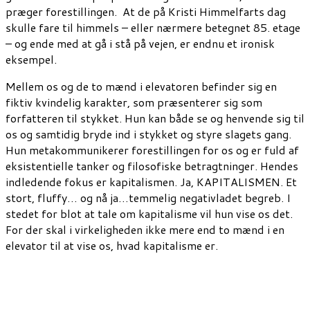
præger forestillingen. At de på Kristi Himmelfarts dag
skulle fare til himmels – eller nærmere betegnet 85. etage
– og ende med at gå i stå på vejen, er endnu et ironisk
eksempel.
Mellem os og de to mænd i elevatoren befinder sig en
fiktiv kvindelig karakter, som præsenterer sig som
forfatteren til stykket. Hun kan både se og henvende sig til
os og samtidig bryde ind i stykket og styre slagets gang.
Hun metakommunikerer forestillingen for os og er fuld af
eksistentielle tanker og filosofiske betragtninger. Hendes
indledende fokus er kapitalismen. Ja, KAPITALISMEN. Et
stort, fluffy… og nå ja…temmelig negativladet begreb. I
stedet for blot at tale om kapitalisme vil hun vise os det.
For der skal i virkeligheden ikke mere end to mænd i en
elevator til at vise os, hvad kapitalisme er.