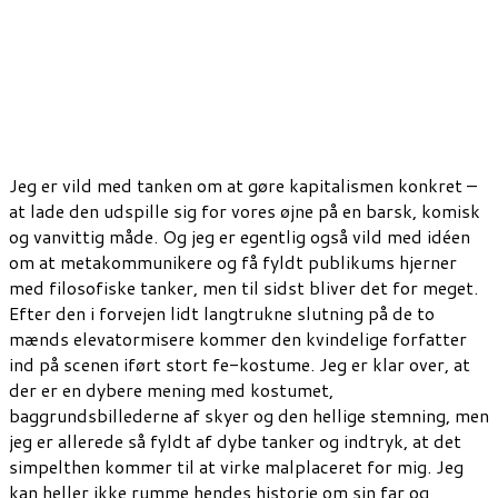
Jeg er vild med tanken om at gøre kapitalismen konkret –
at lade den udspille sig for vores øjne på en barsk, komisk
og vanvittig måde. Og jeg er egentlig også vild med idéen
om at metakommunikere og få fyldt publikums hjerner
med filosofiske tanker, men til sidst bliver det for meget.
Efter den i forvejen lidt langtrukne slutning på de to
mænds elevatormisere kommer den kvindelige forfatter
ind på scenen iført stort fe-kostume. Jeg er klar over, at
der er en dybere mening med kostumet,
baggrundsbillederne af skyer og den hellige stemning, men
jeg er allerede så fyldt af dybe tanker og indtryk, at det
simpelthen kommer til at virke malplaceret for mig. Jeg
kan heller ikke rumme hendes historie om sin far og