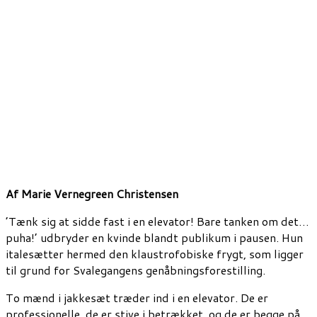
Af
Marie Vernegreen Christensen
’Tænk sig at sidde fast i en elevator! Bare tanken om det…
puha!’ udbryder en kvinde blandt publikum i pausen. Hun
italesætter hermed den klaustrofobiske frygt, som ligger
til grund for Svalegangens genåbningsforestilling.
To mænd i jakkesæt træder ind i en elevator. De er
professionelle, de er stive i betrækket, og de er begge på