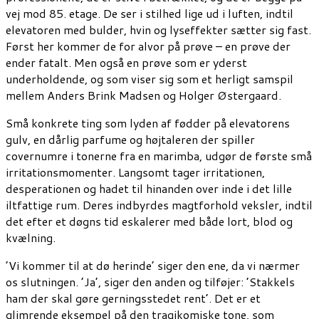
vej mod 85. etage. De ser i stilhed lige ud i luften, indtil
elevatoren med bulder, hvin og lyseffekter sætter sig fast.
Først her kommer de for alvor på prøve – en prøve der
ender fatalt. Men også en prøve som er yderst
underholdende, og som viser sig som et herligt samspil
mellem Anders Brink Madsen og Holger Østergaard.
Små konkrete ting som lyden af fødder på elevatorens
gulv, en dårlig parfume og højtaleren der spiller
covernumre i tonerne fra en marimba, udgør de første små
irritationsmomenter. Langsomt tager irritationen,
desperationen og hadet til hinanden over inde i det lille
iltfattige rum. Deres indbyrdes magtforhold veksler, indtil
det efter et døgns tid eskalerer med både lort, blod og
kvælning.
’Vi kommer til at dø herinde’ siger den ene, da vi nærmer
os slutningen. ’Ja’, siger den anden og tilføjer: ’Stakkels
ham der skal gøre gerningsstedet rent’. Det er et
glimrende eksempel på den tragikomiske tone, som