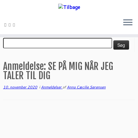
Fortsæt
Søg
til
efter:
indhold
Anmeldelse: SE PÅ MIG NÅR JEG
TALER TIL DIG
10. november 2020
i
Anmeldelser
af
Anna Cæcilie Sørensen