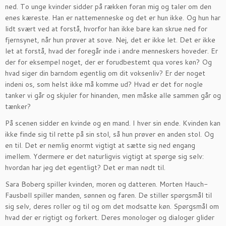
ned. To unge kvinder sidder på rækken foran mig og taler om den
enes kæreste. Han er nattemenneske og det er hun ikke. Og hun har
lidt svært ved at forstå, hvorfor han ikke bare kan skrue ned for
fjernsynet, når hun prøver at sove. Nej, det er ikke let. Det er ikke
let at forstå, hvad der foregår inde i andre menneskers hoveder. Er
der for eksempel noget, der er forudbestemt qua vores køn? Og
hvad siger din barndom egentlig om dit voksenliv? Er der noget
indeni os, som helst ikke må komme ud? Hvad er det for nogle
tanker vi går og skjuler for hinanden, men måske alle sammen går og
tænker?
På scenen sidder en kvinde og en mand. I hver sin ende. Kvinden kan
ikke finde sig til rette på sin stol, så hun prøver en anden stol. Og
en til. Det er nemlig enormt vigtigt at sætte sig ned engang
imellem. Ydermere er det naturligvis vigtigt at spørge sig selv:
hvordan har jeg det egentligt? Det er man nødt til.
Sara Boberg spiller kvinden, moren og datteren. Morten Hauch-
Fausbøll spiller manden, sønnen og faren. De stiller spørgsmål til
sig selv, deres roller og til og om det modsatte køn. Spørgsmål om
hvad der er rigtigt og forkert. Deres monologer og dialoger glider