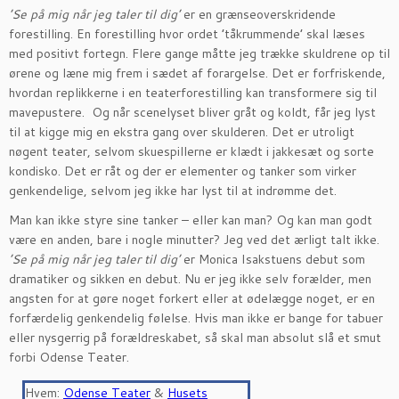
’Se på mig når jeg taler til dig’
er en grænseoverskridende
forestilling. En forestilling hvor ordet ’tåkrummende’ skal læses
med positivt fortegn. Flere gange måtte jeg trække skuldrene op til
ørene og læne mig frem i sædet af forargelse. Det er forfriskende,
hvordan replikkerne i en teaterforestilling kan transformere sig til
mavepustere. Og når scenelyset bliver gråt og koldt, får jeg lyst
til at kigge mig en ekstra gang over skulderen. Det er utroligt
nøgent teater, selvom skuespillerne er klædt i jakkesæt og sorte
kondisko. Det er råt og der er elementer og tanker som virker
genkendelige, selvom jeg ikke har lyst til at indrømme det.
Man kan ikke styre sine tanker – eller kan man? Og kan man godt
være en anden, bare i nogle minutter? Jeg ved det ærligt talt ikke.
’Se på mig når jeg taler til dig’
er Monica Isakstuens debut som
dramatiker og sikken en debut. Nu er jeg ikke selv forælder, men
angsten for at gøre noget forkert eller at ødelægge noget, er en
forfærdelig genkendelig følelse. Hvis man ikke er bange for tabuer
eller nysgerrig på forældreskabet, så skal man absolut slå et smut
forbi Odense Teater.
Hvem:
Odense Teater
&
Husets