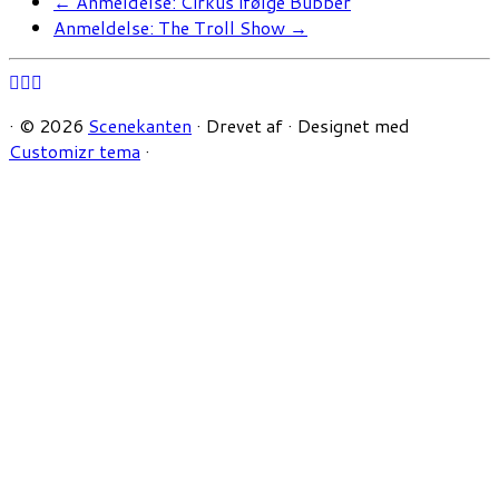
←
Anmeldelse: Cirkus ifølge Bubber
Anmeldelse: The Troll Show
→
·
© 2026
Scenekanten
·
Drevet af
·
Designet med
Customizr tema
·