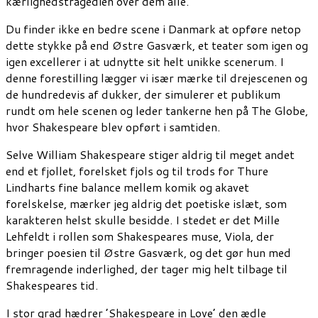
kærlighedstragedien over dem alle.
Du finder ikke en bedre scene i Danmark at opføre netop
dette stykke på end Østre Gasværk, et teater som igen og
igen excellerer i at udnytte sit helt unikke scenerum. I
denne forestilling lægger vi især mærke til drejescenen og
de hundredevis af dukker, der simulerer et publikum
rundt om hele scenen og leder tankerne hen på The Globe,
hvor Shakespeare blev opført i samtiden.
Selve William Shakespeare stiger aldrig til meget andet
end et fjollet, forelsket fjols og til trods for Thure
Lindharts fine balance mellem komik og akavet
forelskelse, mærker jeg aldrig det poetiske islæt, som
karakteren helst skulle besidde. I stedet er det Mille
Lehfeldt i rollen som Shakespeares muse, Viola, der
bringer poesien til Østre Gasværk, og det gør hun med
fremragende inderlighed, der tager mig helt tilbage til
Shakespeares tid.
I stor grad hædrer ’Shakespeare in Love’ den ædle