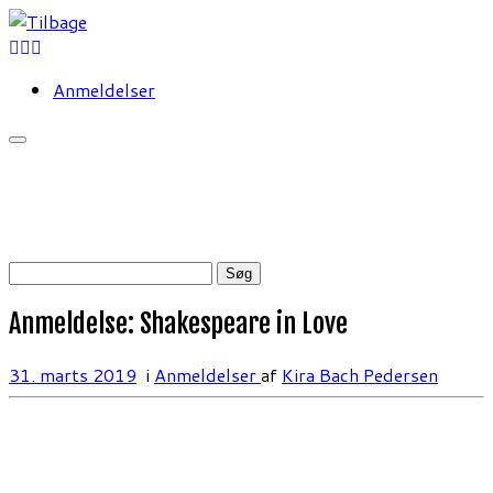
Fortsæt
til
indhold
Anmeldelser
Søg
efter:
Anmeldelse: Shakespeare in Love
31. marts 2019
i
Anmeldelser
af
Kira Bach Pedersen