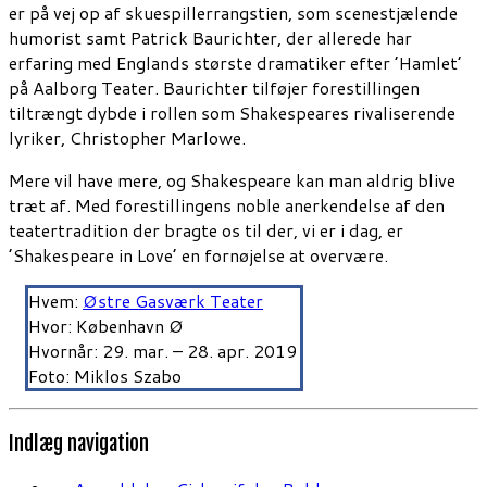
er på vej op af skuespillerrangstien, som scenestjælende
humorist samt Patrick Baurichter, der allerede har
erfaring med Englands største dramatiker efter ’Hamlet’
på Aalborg Teater. Baurichter tilføjer forestillingen
tiltrængt dybde i rollen som Shakespeares rivaliserende
lyriker, Christopher Marlowe.
Mere vil have mere, og Shakespeare kan man aldrig blive
træt af. Med forestillingens noble anerkendelse af den
teatertradition der bragte os til der, vi er i dag, er
’Shakespeare in Love’ en fornøjelse at overvære.
Hvem:
Østre Gasværk Teater
Hvor: København Ø
Hvornår: 29. mar. – 28. apr. 2019
Foto: Miklos Szabo
Indlæg navigation