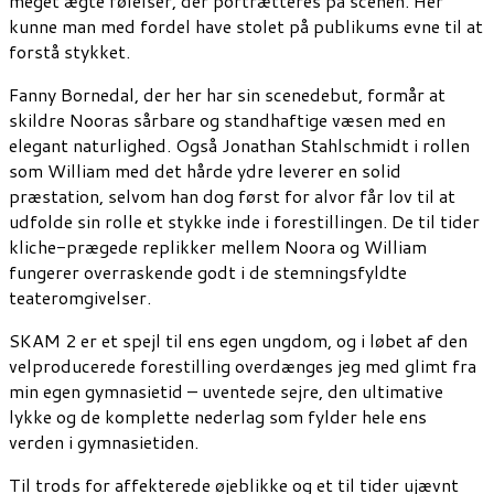
meget ægte følelser, der portrætteres på scenen. Her
kunne man med fordel have stolet på publikums evne til at
forstå stykket.
Fanny Bornedal, der her har sin scenedebut, formår at
skildre Nooras sårbare og standhaftige væsen med en
elegant naturlighed. Også Jonathan Stahlschmidt i rollen
som William med det hårde ydre leverer en solid
præstation, selvom han dog først for alvor får lov til at
udfolde sin rolle et stykke inde i forestillingen. De til tider
kliche-prægede replikker mellem Noora og William
fungerer overraskende godt i de stemningsfyldte
teateromgivelser.
SKAM 2 er et spejl til ens egen ungdom, og i løbet af den
velproducerede forestilling overdænges jeg med glimt fra
min egen gymnasietid – uventede sejre, den ultimative
lykke og de komplette nederlag som fylder hele ens
verden i gymnasietiden.
Til trods for affekterede øjeblikke og et til tider ujævnt