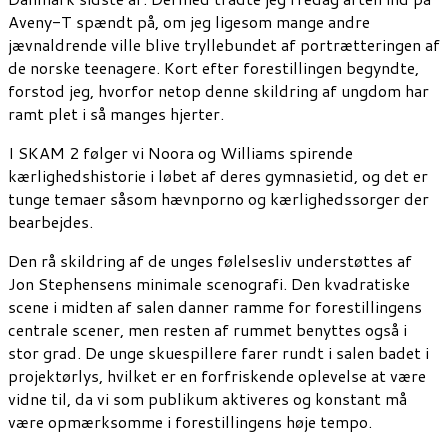
Aveny-T spændt på, om jeg ligesom mange andre
jævnaldrende ville blive tryllebundet af portrætteringen af
de norske teenagere. Kort efter forestillingen begyndte,
forstod jeg, hvorfor netop denne skildring af ungdom har
ramt plet i så manges hjerter.
I SKAM 2 følger vi Noora og Williams spirende
kærlighedshistorie i løbet af deres gymnasietid, og det er
tunge temaer såsom hævnporno og kærlighedssorger der
bearbejdes.
Den rå skildring af de unges følelsesliv understøttes af
Jon Stephensens minimale scenografi. Den kvadratiske
scene i midten af salen danner ramme for forestillingens
centrale scener, men resten af rummet benyttes også i
stor grad. De unge skuespillere farer rundt i salen badet i
projektørlys, hvilket er en forfriskende oplevelse at være
vidne til, da vi som publikum aktiveres og konstant må
være opmærksomme i forestillingens høje tempo.