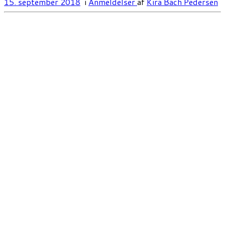
15. september 2018
i
Anmeldelser
af
Kira Bach Pedersen