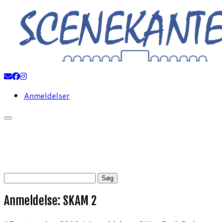
Fortsæt
til
indhold
Anmeldelser
Søg
efter:
Anmeldelse: SKAM 2