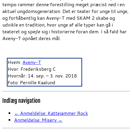
tempo rammer denne forestilling meget præcist ned i en
aktuel ungdomsgeneration. Det er teater for unge til unge,
og forhåbentlig kan Aveny-T med SKAM 2 skabe og
udvikle en tradition, hvor unge af alle typer kan gå i
teateret og spejle sig i historierne foran dem. I så fald har
Aveny-T opnået deres mål.
Hvem:
Aveny-T
Hvor: Frederiksberg C
Hvornår: 14. sep. – 3. nov. 2018
Foto: Pernille Kaalund
Indlæg navigation
←
Anmeldelse: Kattejammer Rock
Anmeldelse: Misery
→