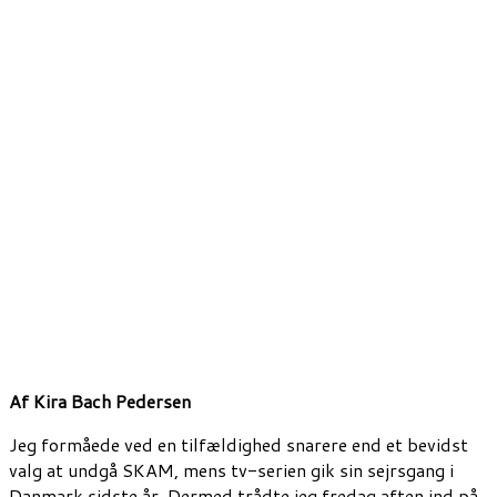
Af Kira Bach Pedersen
Jeg formåede ved en tilfældighed snarere end et bevidst
valg at undgå SKAM, mens tv-serien gik sin sejrsgang i
Danmark sidste år. Dermed trådte jeg fredag aften ind på