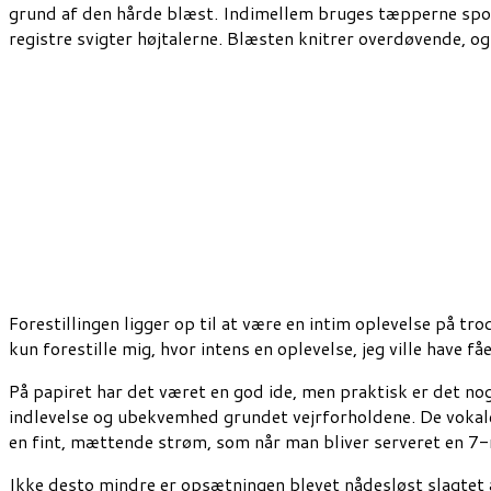
grund af den hårde blæst. Indimellem bruges tæpperne spon
registre svigter højtalerne. Blæsten knitrer overdøvende, og
Forestillingen ligger op til at være en intim oplevelse på 
kun forestille mig, hvor intens en oplevelse, jeg ville have f
På papiret har det været en god ide, men praktisk er det nog
indlevelse og ubekvemhed grundet vejrforholdene. De vokale
en fint, mættende strøm, som når man bliver serveret en 7-
Ikke desto mindre er opsætningen blevet nådesløst slagtet a