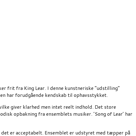
r frit fra King Lear. I denne kunstneriske ”udstilling”
eren har forudgående kendskab til ophavsstykket.
vilke giver klarhed men intet reelt indhold. Det store
iodisk opbakning fra ensemblets musiker. ’Song of Lear’ har
nd det er acceptabelt. Ensemblet er udstyret med tæpper på