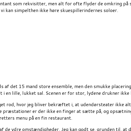
tant som rekvisitter, men alt for ofte flyder de omkring på
 vi kan simpelthen ikke høre skuespillerindernes soloer.
trods af det 15 mand store ensemble, men den smukke placerin
ået i en lille, lukket sal. Scenen er for stor, lydene drukner i
et rod, hvor jeg bliver bekræftet i, at udendørsteater ikke a
 præstationer er der ikke en finger at sætte på, og opsætnin
retters menu på en fin restaurant.
f de ydre omstændigheder. Jeg kan godt se, grunden til, at de