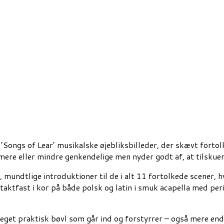
Songs of Lear’ musikalske øjebliksbilleder, der skævt fortolke
r mere eller mindre genkendelige men nyder godt af, at tilsku
, mundtlige introduktioner til de i alt 11 fortolkede scener, h
aktfast i kor på både polsk og latin i smuk acapella med per
 meget praktisk bøvl som går ind og forstyrrer – også mere e