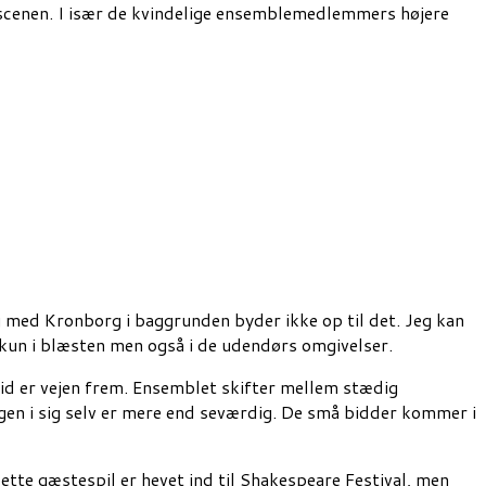
 scenen. I især de kvindelige ensemblemedlemmers højere
g med Kronborg i baggrunden byder ikke op til det. Jeg kan
kke kun i blæsten men også i de udendørs omgivelser.
ltid er vejen frem. Ensemblet skifter mellem stædig
gen i sig selv er mere end seværdig. De små bidder kommer i
tte gæstespil er hevet ind til Shakespeare Festival, men