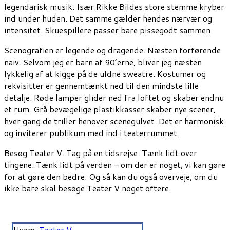
legendarisk musik. Især Rikke Bildes store stemme kryber
ind under huden. Det samme gælder hendes nærvær og
intensitet. Skuespillere passer bare pissegodt sammen.
Scenografien er legende og dragende. Næsten forførende
naiv. Selvom jeg er barn af 90’erne, bliver jeg næsten
lykkelig af at kigge på de uldne sweatre. Kostumer og
rekvisitter er gennemtænkt ned til den mindste lille
detalje. Røde lamper glider ned fra loftet og skaber endnu
et rum. Grå bevægelige plastikkasser skaber nye scener,
hver gang de triller henover scenegulvet. Det er harmonisk
og inviterer publikum med ind i teaterrummet.
Besøg Teater V. Tag på en tidsrejse. Tænk lidt over
tingene. Tænk lidt på verden – om der er noget, vi kan gøre
for at gøre den bedre. Og så kan du også overveje, om du
ikke bare skal besøge Teater V noget oftere.
Hvem:
Teater V