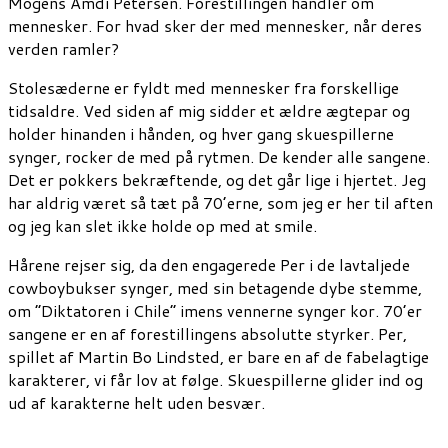
Mogens Amdi Petersen. Forestillingen handler om
mennesker. For hvad sker der med mennesker, når deres
verden ramler?
Stolesæderne er fyldt med mennesker fra forskellige
tidsaldre. Ved siden af mig sidder et ældre ægtepar og
holder hinanden i hånden, og hver gang skuespillerne
synger, rocker de med på rytmen. De kender alle sangene.
Det er pokkers bekræftende, og det går lige i hjertet. Jeg
har aldrig været så tæt på 70’erne, som jeg er her til aften
og jeg kan slet ikke holde op med at smile.
Hårene rejser sig, da den engagerede Per i de lavtaljede
cowboybukser synger, med sin betagende dybe stemme,
om ”Diktatoren i Chile” imens vennerne synger kor. 70’er
sangene er en af forestillingens absolutte styrker. Per,
spillet af Martin Bo Lindsted, er bare en af de fabelagtige
karakterer, vi får lov at følge. Skuespillerne glider ind og
ud af karakterne helt uden besvær.