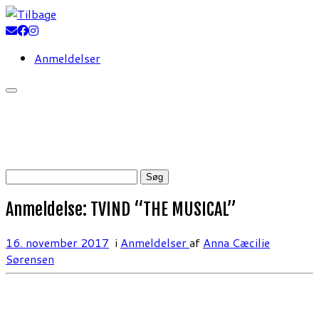
Fortsæt
til
indhold
Anmeldelser
Søg
efter:
Anmeldelse: TVIND “THE MUSICAL”
16. november 2017
i
Anmeldelser
af
Anna Cæcilie
Sørensen