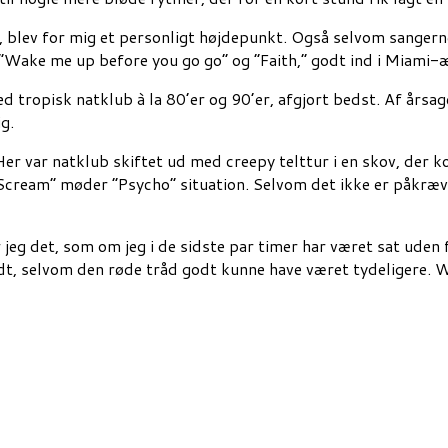
, blev for mig et personligt højdepunkt. Også selvom sangern
”Wake me up before you go go” og ”Faith,” godt ind i Miami-
d tropisk natklub à la 80’er og 90’er, afgjort bedst. Af årsage
g.
er var natklub skiftet ud med creepy telttur i en skov, der ko
”Scream” møder ”Psycho” situation. Selvom det ikke er påkrævet
jeg det, som om jeg i de sidste par timer har været sat uden
idt, selvom den røde tråd godt kunne have været tydeligere.