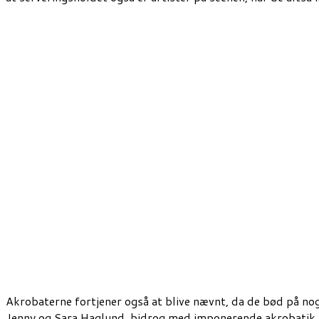
Akrobaterne fortjener også at blive nævnt, da de bød på n
Jenny og Sara Haglund, bidrog med imponerende akrobatik ti