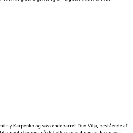
mitriy Karpenko og søskendeparret Duo Vilja, bestående af
 tiltrængt dæmper på det ellers meget energiske univers.