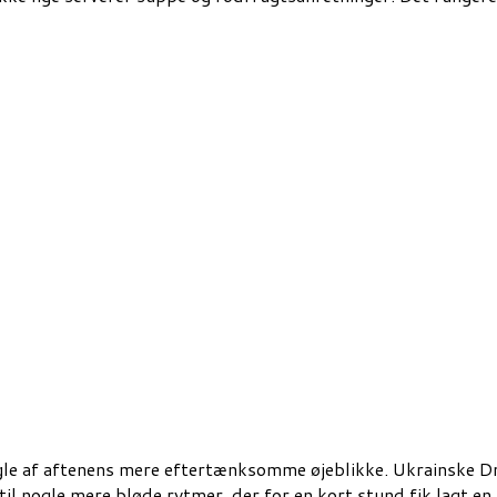
ogle af aftenens mere eftertænksomme øjeblikke. Ukrainske D
l nogle mere bløde rytmer, der for en kort stund fik lagt en