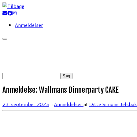
Fortsæt
til
indhold
Anmeldelser
Søg
efter:
Anmeldelse: Wallmans Dinnerparty CAKE
23. september 2023
i
Anmeldelser
af
Ditte Simone Jelsb