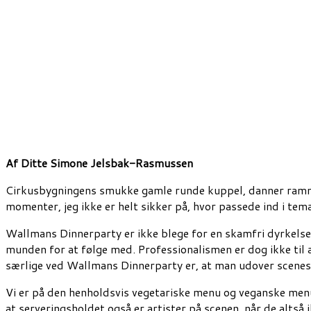
Af Ditte Simone Jelsbak-Rasmussen
Cirkusbygningens smukke gamle runde kuppel, danner rammen
momenter, jeg ikke er helt sikker på, hvor passede ind i tem
Wallmans Dinnerparty er ikke blege for en skamfri dyrkelse 
munden for at følge med. Professionalismen er dog ikke til a
særlige ved Wallmans Dinnerparty er, at man udover scenes
Vi er på den henholdsvis vegetariske menu og veganske menu,
at serveringsholdet også er artister på scenen, når de altså