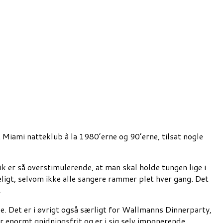
ami natteklub à la 1980’erne og 90’erne, tilsat nogle
k er så overstimulerende, at man skal holde tungen lige i
geligt, selvom ikke alle sangere rammer plet hver gang. Det
.
e. Det er i øvrigt også særligt for Wallmanns Dinnerparty,
r enormt gnidningsfrit og er i sig selv imponerende.