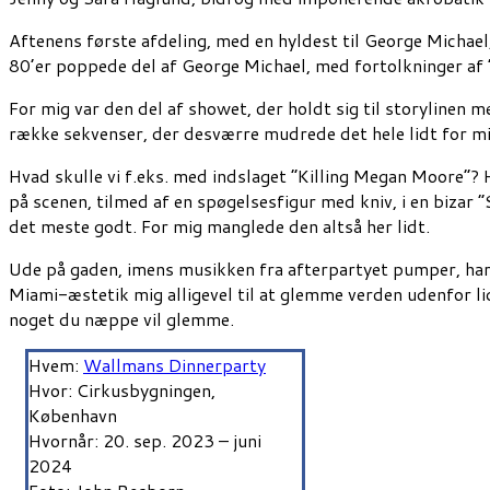
Aftenens første afdeling, med en hyldest til George Michael
80’er poppede del af George Michael, med fortolkninger af 
For mig var den del af showet, der holdt sig til storylinen me
række sekvenser, der desværre mudrede det hele lidt for mi
Hvad skulle vi f.eks. med indslaget ”Killing Megan Moore”? H
på scenen, tilmed af en spøgelsesfigur med kniv, i en bizar 
det meste godt. For mig manglede den altså her lidt.
Ude på gaden, imens musikken fra afterpartyet pumper, har 
Miami-æstetik mig alligevel til at glemme verden udenfor l
noget du næppe vil glemme.
Hvem:
Wallmans Dinnerparty
Hvor: Cirkusbygningen,
København
Hvornår: 20
. sep. 2023 – juni
2024