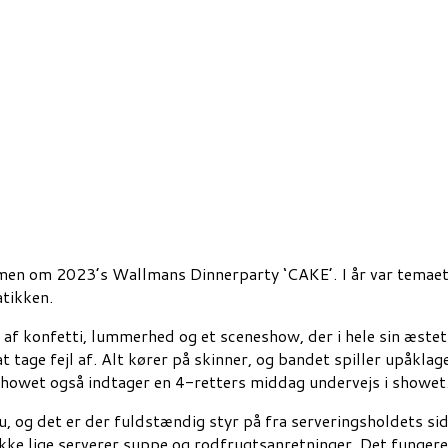
 om 2023’s Wallmans Dinnerparty ‘CAKE’. I år var temaet Mi
atikken.
af konfetti, lummerhed og et sceneshow, der i hele sin æsteti
t tage fejl af. Alt kører på skinner, og bandet spiller upåkla
howet også indtager en 4-retters middag undervejs i showet
 og det er der fuldstændig styr på fra serveringsholdets sid
 ikke lige serverer suppe og rodfrugtsanretninger. Det fungere