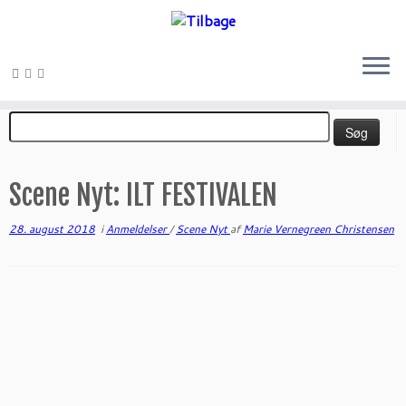
Fortsæt
Søg
til
efter:
indhold
Scene Nyt: ILT FESTIVALEN
28. august 2018
i
Anmeldelser
/
Scene Nyt
af
Marie Vernegreen Christensen