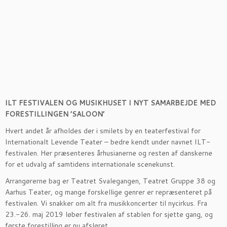
ILT FESTIVALEN OG MUSIKHUSET I NYT SAMARBEJDE MED
FORESTILLINGEN ’SALOON’
Hvert andet år afholdes der i smilets by en teaterfestival for
Internationalt Levende Teater – bedre kendt under navnet ILT-
festivalen. Her præsenteres århusianerne og resten af danskerne
for et udvalg af samtidens internationale scenekunst.
Arrangørerne bag er Teatret Svalegangen, Teatret Gruppe 38 og
Aarhus Teater, og mange forskellige genrer er repræsenteret på
festivalen. Vi snakker om alt fra musikkoncerter til nycirkus. Fra
23.-26. maj 2019 løber festivalen af stablen for sjette gang, og
første forestilling er nu afsløret.