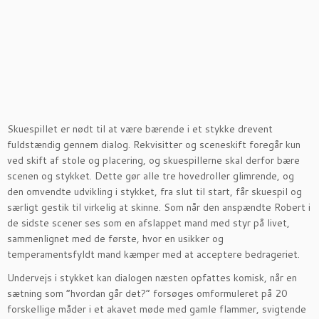
Skuespillet er nødt til at være bærende i et stykke drevent
fuldstændig gennem dialog. Rekvisitter og sceneskift foregår kun
ved skift af stole og placering, og skuespillerne skal derfor bære
scenen og stykket. Dette gør alle tre hovedroller glimrende, og
den omvendte udvikling i stykket, fra slut til start, får skuespil og
særligt gestik til virkelig at skinne. Som når den anspændte Robert i
de sidste scener ses som en afslappet mand med styr på livet,
sammenlignet med de første, hvor en usikker og
temperamentsfyldt mand kæmper med at acceptere bedrageriet.
Undervejs i stykket kan dialogen næsten opfattes komisk, når en
sætning som ”hvordan går det?” forsøges omformuleret på 20
forskellige måder i et akavet møde med gamle flammer, svigtende