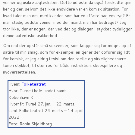
venner og usikre ægteskaber. Dette udløste da også forskudte grin
her og der, selvom det ikke endvidere var en komisk situation. For
hvad taler man om, med kvinden som har en affære bag ens ryg? Er
man stadig bedste venner med den mand, man har bedraget? Jeg
tror ikke, der er nogen, der ved det og dialogen i stykket tydeliggør
denne autentiske usikkerhed.
Om end der opstår små sekvenser, som lægger sig for meget op af
satire til min smag, som for eksempel en tjener der opfører sig lidt
for komisk, er jeg aldrig i tvivl om den reelle og virkelighedsnære
tone i stykket, til stor ros for både instruktion, skuespillere og
nyoversættelsen.
Hvem:
Folketeatret
Hvor: Turne i hele landet samt
København K
Hvornår: Turné 27. jan. – 22. marts.
samt Folketeatret 24. marts – 14. april
2022
Foto: Robin Skjoldborg