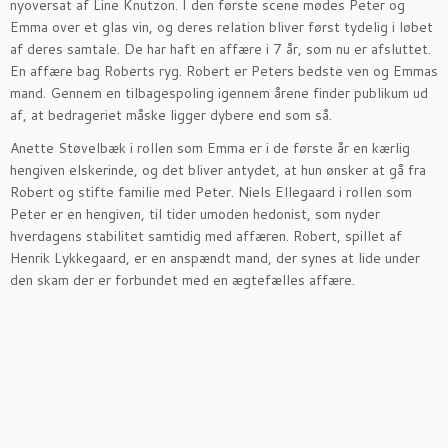
nyoversat af Line Knutzon. I den første scene mødes Peter og
Emma over et glas vin, og deres relation bliver først tydelig i løbet
af deres samtale. De har haft en affære i 7 år, som nu er afsluttet.
En affære bag Roberts ryg. Robert er Peters bedste ven og Emmas
mand. Gennem en tilbagespoling igennem årene finder publikum ud
af, at bedrageriet måske ligger dybere end som så.
Anette Støvelbæk i rollen som Emma er i de første år en kærlig
hengiven elskerinde, og det bliver antydet, at hun ønsker at gå fra
Robert og stifte familie med Peter. Niels Ellegaard i rollen som
Peter er en hengiven, til tider umoden hedonist, som nyder
hverdagens stabilitet samtidig med affæren. Robert, spillet af
Henrik Lykkegaard, er en anspændt mand, der synes at lide under
den skam der er forbundet med en ægtefælles affære.