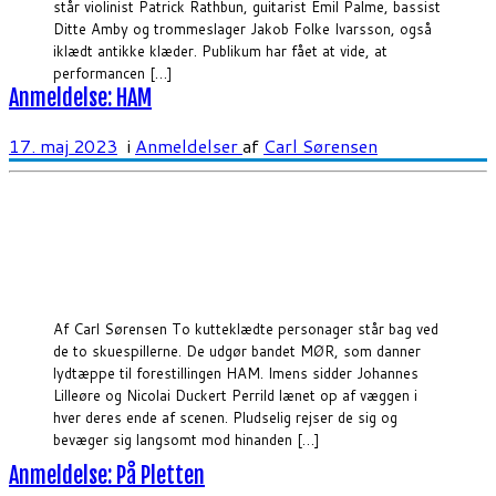
står violinist Patrick Rathbun, guitarist Emil Palme, bassist
Ditte Amby og trommeslager Jakob Folke Ivarsson, også
iklædt antikke klæder. Publikum har fået at vide, at
performancen […]
Anmeldelse: HAM
17. maj 2023
i
Anmeldelser
af
Carl Sørensen
Af Carl Sørensen To kutteklædte personager står bag ved
de to skuespillerne. De udgør bandet MØR, som danner
lydtæppe til forestillingen HAM. Imens sidder Johannes
Lilleøre og Nicolai Duckert Perrild lænet op af væggen i
hver deres ende af scenen. Pludselig rejser de sig og
bevæger sig langsomt mod hinanden […]
Anmeldelse: På Pletten