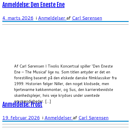
Anmeldelse: Den Eneste Ene
4. marts 2026
i
Anmeldelser
af
Carl Sørensen
Af Carl Sørensen I Tivolis Koncertsal spiller ‘Den Eneste
Ene – The Musical’ lige nu. Som titlen antyder er det en
forestilling baseret på den elskede danske filmklassiker fra
1999. Historien følger Niller, den noget klodsede, men
hjertevarme køkkenmontør, og Sus, den karrierebevidste
skønhedsplejer, hvis veje krydses under uventede
omstændigheder. […]
Anmeldelse: Frost
19. februar 2026
i
Anmeldelser
af
Carl Sørensen