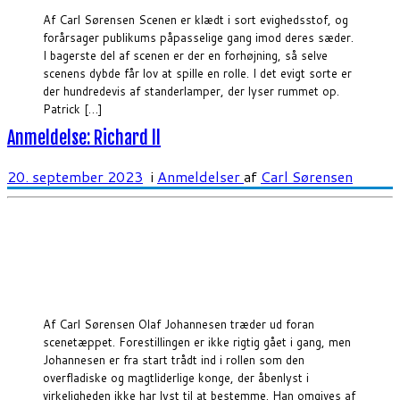
Af Carl Sørensen Scenen er klædt i sort evighedsstof, og
forårsager publikums påpasselige gang imod deres sæder.
I bagerste del af scenen er der en forhøjning, så selve
scenens dybde får lov at spille en rolle. I det evigt sorte er
der hundredevis af standerlamper, der lyser rummet op.
Patrick […]
Anmeldelse: Richard ll
20. september 2023
i
Anmeldelser
af
Carl Sørensen
Af Carl Sørensen Olaf Johannesen træder ud foran
scenetæppet. Forestillingen er ikke rigtig gået i gang, men
Johannesen er fra start trådt ind i rollen som den
overfladiske og magtliderlige konge, der åbenlyst i
virkeligheden ikke har lyst til at bestemme. Han omgives af