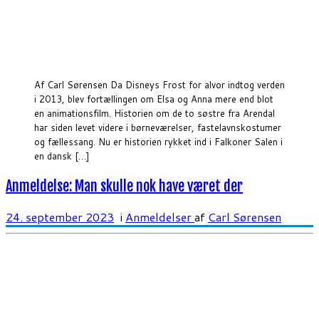
Af Carl Sørensen Da Disneys Frost for alvor indtog verden
i 2013, blev fortællingen om Elsa og Anna mere end blot
en animationsfilm. Historien om de to søstre fra Arendal
har siden levet videre i børneværelser, fastelavnskostumer
og fællessang. Nu er historien rykket ind i Falkoner Salen i
en dansk […]
Anmeldelse: Man skulle nok have været der
24. september 2023
i
Anmeldelser
af
Carl Sørensen