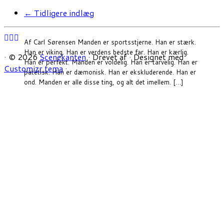
←
Tidligere indlæg
Af Carl Sørensen Manden er sportsstjerne. Han er stærk.
Han er viking. Han er verdens bedste far. Han er kærlig.
·
© 2026
Scenekanten
·
Drevet af
·
Designet med
Han er perfekt. Manden er voldelig. Han er tarvelig. Han er
Customizr tema
·
patetisk. Han er dæmonisk. Han er ekskluderende. Han er
ond. Manden er alle disse ting, og alt det imellem. […]