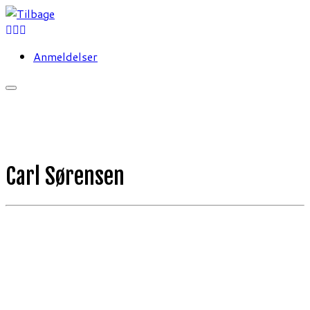
Fortsæt
til
indhold
Anmeldelser
Carl Sørensen