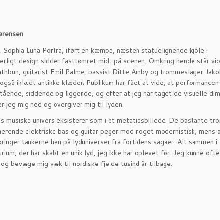
ørensen
, Sophia Luna Portra, iført en kæmpe, næsten statuelignende kjole i
erligt design sidder fasttømret midt på scenen. Omkring hende står viol
athbun, guitarist Emil Palme, bassist Ditte Amby og trommeslager Jako
 også iklædt antikke klæder. Publikum har fået at vide, at performancen
tående, siddende og liggende, og efter at jeg har taget de visuelle di
er jeg mig ned og overgiver mig til lyden.
s musiske univers eksisterer som i et metatidsbillede. De bastante tr
erende elektriske bas og guitar peger mod noget modernistisk, mens at
bringer tankerne hen på lyduniverser fra fortidens sagaer. Alt sammen i
ium, der har skabt en unik lyd, jeg ikke har oplevet før. Jeg kunne ofte
 og bevæge mig væk til nordiske fjelde tusind år tilbage.