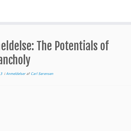
ldelse: The Potentials of
ancholy
23
i
Anmeldelser
af
Carl Sørensen