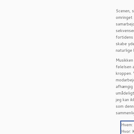
Scenen, s
omringet 
samarbejd
sekvenser
fortidens
skabe yde
naturlige
Musikken 
følelsen 
kroppen. 
modarbejd
afhængig 
umådelig
jeg kan i
som denne
sammenli
Hvem:
Hvor: 