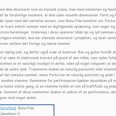
om ikke eksisterer som en klassisk scene, men med vokalisten og hend
af de forskellige musikere, er ikke uden visuelle dimensioner. Først o
er lyset med det narrative univers, som Bona Fide beretter om. Portra
er hvert enkelt nummer med en digtlignende oplæsning, som søger si
 store beretninger. Undervejs i disse opererer både lys og lyd sammen 
rligere intimitet, end der allerede eksisterer i projektet, og laver samt
 broer mellem det forrige og næste nummer.
er særlig unik, og derfor også svær at beskrive. Bas og guitar formår at
af at være til elektronisk koncert på grund af den måde, som lyden fylde
Violinen er et naturligt modspil til dette, uden på noget tidspunkt at d
e de andre lyde. Trommerne skaber en naturlig passivitet eller intensi
af det enkelte nummer, mens Portra har en naturlig autoritet og ynde i 
t smukke stemme. Rammerne for performancen hjælper akustikken på v
kke huske sidste gang, at en stemme fyldte et rum så kraftfuldt og ynd
. Summen af disse elementer skaber et unikum af en performance, der
gnes med noget andet.
Sort/Hvid
, Bona Fide
København V