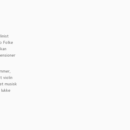
inist
b Folke
 kan
mensioner
ommer,
 violin
 et musisk
 lukke