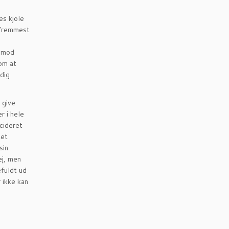
es kjole
g fremmest
g mod
om at
idig
 give
r i hele
ecideret
tet
sin
ej, men
efuldt ud
 ikke kan