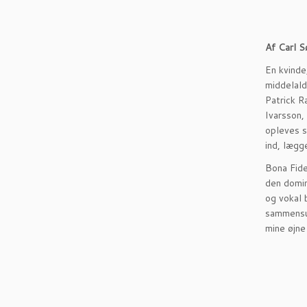
Af Carl S
En kvinde
middelald
Patrick R
Ivarsson,
opleves s
ind, lægg
Bona Fide
den domin
og vokal 
sammensur
mine øjne