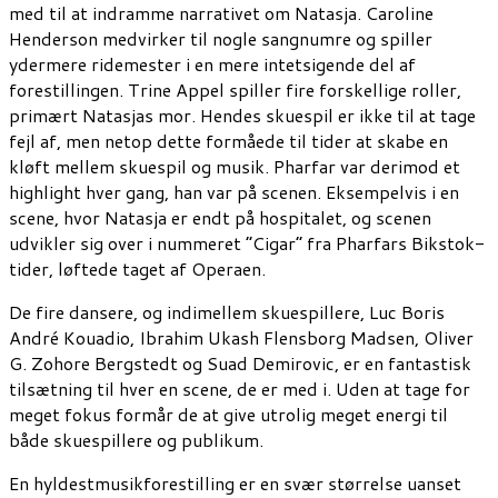
med til at indramme narrativet om Natasja. Caroline
Henderson medvirker til nogle sangnumre og spiller
ydermere ridemester i en mere intetsigende del af
forestillingen. Trine Appel spiller fire forskellige roller,
primært Natasjas mor. Hendes skuespil er ikke til at tage
fejl af, men netop dette formåede til tider at skabe en
kløft mellem skuespil og musik. Pharfar var derimod et
highlight hver gang, han var på scenen. Eksempelvis i en
scene, hvor Natasja er endt på hospitalet, og scenen
udvikler sig over i nummeret “Cigar” fra Pharfars Bikstok-
tider, løftede taget af Operaen.
De fire dansere, og indimellem skuespillere, Luc Boris
André Kouadio, Ibrahim Ukash Flensborg Madsen, Oliver
G. Zohore Bergstedt og Suad Demirovic, er en fantastisk
tilsætning til hver en scene, de er med i. Uden at tage for
meget fokus formår de at give utrolig meget energi til
både skuespillere og publikum.
En hyldestmusikforestilling er en svær størrelse uanset