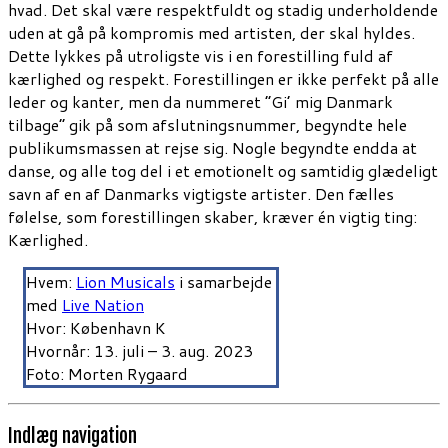
hvad. Det skal være respektfuldt og stadig underholdende
uden at gå på kompromis med artisten, der skal hyldes.
Dette lykkes på utroligste vis i en forestilling fuld af
kærlighed og respekt. Forestillingen er ikke perfekt på alle
leder og kanter, men da nummeret “Gi’ mig Danmark
tilbage” gik på som afslutningsnummer, begyndte hele
publikumsmassen at rejse sig. Nogle begyndte endda at
danse, og alle tog del i et emotionelt og samtidig glædeligt
savn af en af Danmarks vigtigste artister. Den fælles
følelse, som forestillingen skaber, kræver én vigtig ting:
Kærlighed.
Hvem:
Lion Musicals
i samarbejde
med
Live Nation
Hvor: København K
Hvornår: 13. juli – 3. aug. 2023
Foto: Morten Rygaard
Indlæg navigation