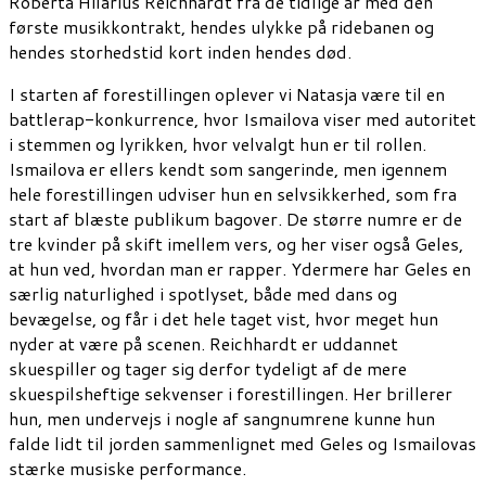
Roberta Hilarius Reichhardt fra de tidlige år med den
første musikkontrakt, hendes ulykke på ridebanen og
hendes storhedstid kort inden hendes død.
I starten af forestillingen oplever vi Natasja være til en
battlerap-konkurrence, hvor Ismailova viser med autoritet
i stemmen og lyrikken, hvor velvalgt hun er til rollen.
Ismailova er ellers kendt som sangerinde, men igennem
hele forestillingen udviser hun en selvsikkerhed, som fra
start af blæste publikum bagover. De større numre er de
tre kvinder på skift imellem vers, og her viser også Geles,
at hun ved, hvordan man er rapper. Ydermere har Geles en
særlig naturlighed i spotlyset, både med dans og
bevægelse, og får i det hele taget vist, hvor meget hun
nyder at være på scenen. Reichhardt er uddannet
skuespiller og tager sig derfor tydeligt af de mere
skuespilsheftige sekvenser i forestillingen. Her brillerer
hun, men undervejs i nogle af sangnumrene kunne hun
falde lidt til jorden sammenlignet med Geles og Ismailovas
stærke musiske performance.