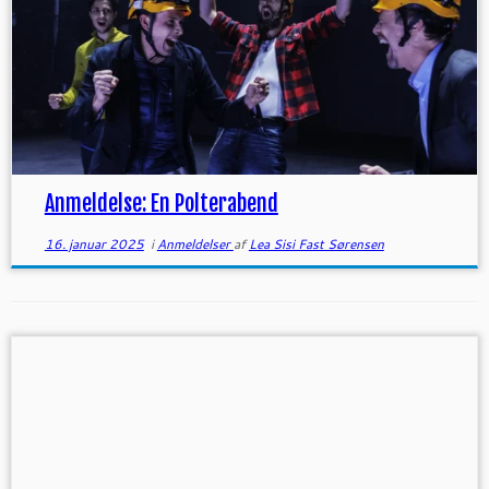
Anmeldelse: En Polterabend
16. januar 2025
i
Anmeldelser
af
Lea Sisi Fast Sørensen